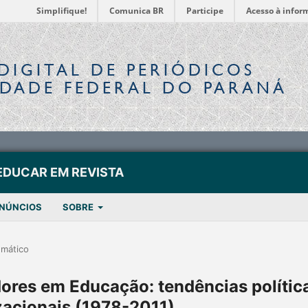
Simplifique!
Comunica BR
Participe
Acesso à infor
DIGITAL
DE PERIÓDICOS
IDADE FEDERAL DO PARANÁ
EDUCAR EM REVISTA
NÚNCIOS
SOBRE
emático
dores em Educação: tendências polític
zacionais (1978-2011)