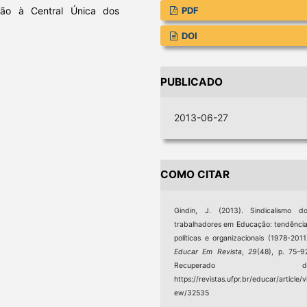
iação à Central Única dos
PDF
DOI
PUBLICADO
2013-06-27
COMO CITAR
Gindin, J. (2013). Sindicalismo d
trabalhadores em Educação: tendênci
políticas e organizacionais (1978-2011
Educar Em Revista
,
29
(48), p. 75–9
Recuperado d
https://revistas.ufpr.br/educar/article/v
ew/32535