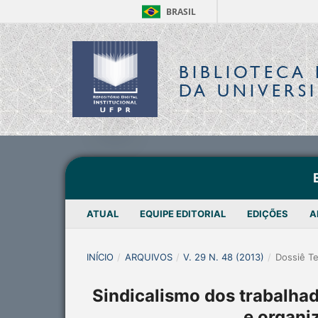
BRASIL
BIBLIOTECA 
DA UNIVERS
ATUAL
EQUIPE EDITORIAL
EDIÇÕES
A
INÍCIO
/
ARQUIVOS
/
V. 29 N. 48 (2013)
/
Dossiê T
Sindicalismo dos trabalha
e organi