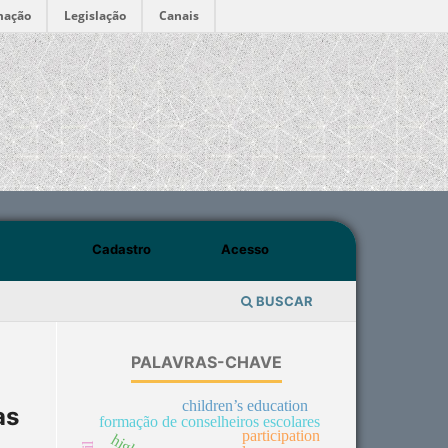
mação
Legislação
Canais
Cadastro
Acesso
BUSCAR
PALAVRAS-CHAVE
children’s education
as
formação de conselheiros escolares
participation