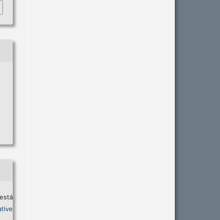
está
tive