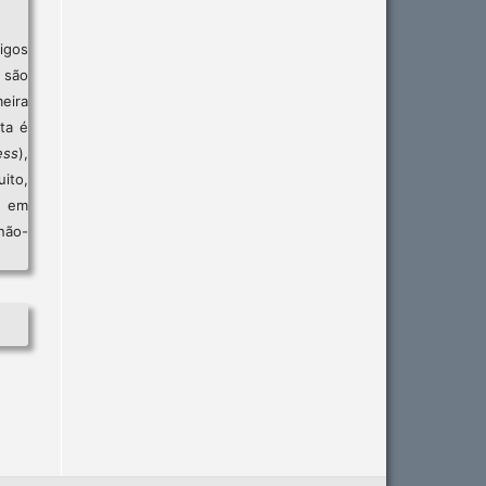
igos
são
eira
sta é
ess
),
ito,
, em
não-