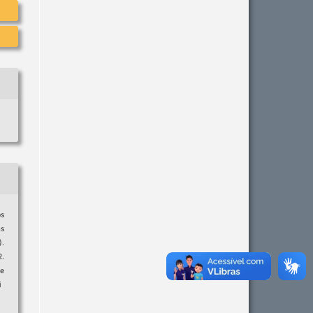
os
as
).
2.
e
i