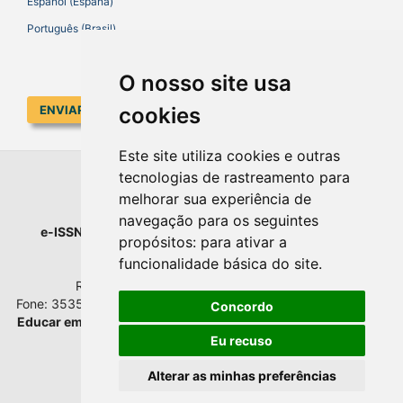
Español (España)
Português (Brasil)
O nosso site usa
cookies
ENVIAR SUBMISSÃO
Este site utiliza cookies e outras
tecnologias de rastreamento para
EDUCAR EM REVISTA
melhorar sua experiência de
navegação para os seguintes
e-ISSN
: 1984-0411 |
Prefixo DOI
: 10.1590 |
Qualis
: A1
propósitos:
para ativar a
Universidade Federal do Paraná
funcionalidade básica do site
.
Setor de Educação - Campus Rebouças
Rua Rockefeller, nº 57, 2.º andar - Sala 202
Fone: 3535-6207 | Bairro: Rebouças | Curitiba - Paraná - Brasil
Concordo
Educar em Revista
esta licenciada com
Creative Commons BY
Atribuição 4.0 Internacional.
Eu recuso
Alterar as minhas preferências