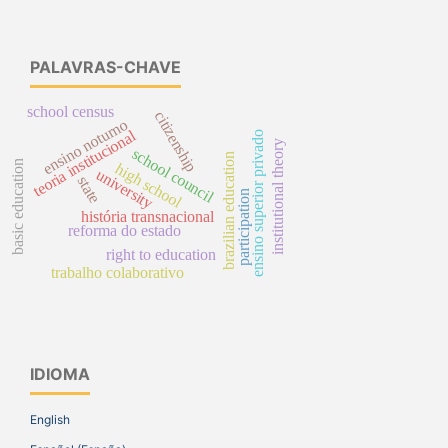
PALAVRAS-CHAVE
school census
citizenship
ensino noturno
teoria institucional
ensino superior privado
institutional theory
school council
brazilian education
basic education
high school
university
state
participation
história transnacional
reforma do estado
right to education
trabalho colaborativo
IDIOMA
English