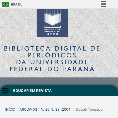
BRASIL
Simplifique!
Comunica BR
Participe
Acesso à informação
Legislação
BIBLIOTECA DIGITAL
DE
Canais
PERIÓDICOS
DA UNIVERSIDADE
FEDERAL DO PARANÁ
EDUCAR EM REVISTA
INÍCIO
/
ARQUIVOS
/
V. 20 N. 23 (2004)
/
Dossiê Temático