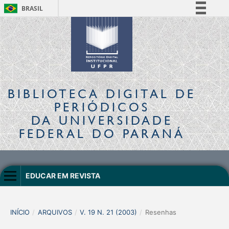
BRASIL
Simplifique!
Comunica BR
Participe
Acesso à informação
Legislação
BIBLIOTECA DIGITAL
DE
Canais
PERIÓDICOS
DA UNIVERSIDADE
FEDERAL DO PARANÁ
EDUCAR EM REVISTA
INÍCIO
/
ARQUIVOS
/
V. 19 N. 21 (2003)
/
Resenhas