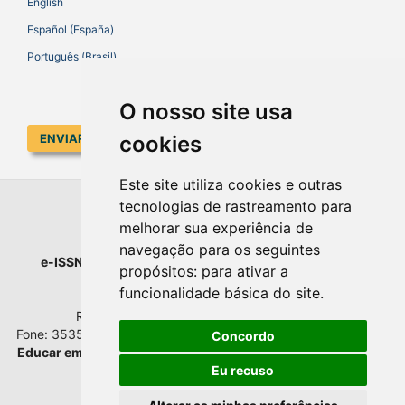
English
Español (España)
Português (Brasil)
O nosso site usa
cookies
ENVIAR SUBMISSÃO
Este site utiliza cookies e outras
tecnologias de rastreamento para
EDUCAR EM REVISTA
melhorar sua experiência de
navegação para os seguintes
e-ISSN
: 1984-0411 |
Prefixo DOI
: 10.1590 |
Qualis
: A1
propósitos:
para ativar a
Universidade Federal do Paraná
funcionalidade básica do site
.
Setor de Educação - Campus Rebouças
Rua Rockefeller, nº 57, 2.º andar - Sala 202
Fone: 3535-6207 | Bairro: Rebouças | Curitiba - Paraná - Brasil
Concordo
Educar em Revista
esta licenciada com
Creative Commons BY
Atribuição 4.0 Internacional.
Eu recuso