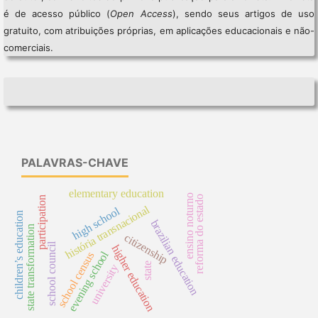
é de acesso público (
Open Access
), sendo seus artigos de uso
gratuito, com atribuições próprias, em aplicações educacionais e não-
comerciais.
PALAVRAS-CHAVE
elementary education
ensino noturno
reforma do estado
participation
história transnacional
high school
children’s education
brazilian education
state transformation
citizenship
school council
higher education
evening school
school census
state
university