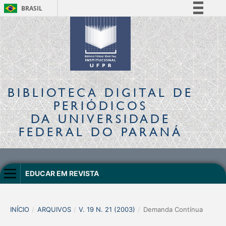
BRASIL
Simplifique!
Comunica BR
Participe
Acesso à informação
Legislação
BIBLIOTECA DIGITAL
DE
Canais
PERIÓDICOS
DA UNIVERSIDADE
FEDERAL DO PARANÁ
EDUCAR EM REVISTA
INÍCIO
/
ARQUIVOS
/
V. 19 N. 21 (2003)
/
Demanda Contínua