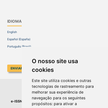
IDIOMA
English
Español (España)
Português (Brasil)
O nosso site usa
cookies
ENVIAR SUBMISSÃO
Este site utiliza cookies e outras
tecnologias de rastreamento para
EDUCAR EM REVISTA
melhorar sua experiência de
navegação para os seguintes
e-ISSN
: 1984-0411 |
Prefixo DOI
: 10.1590 |
Qualis
: A1
propósitos:
para ativar a
Universidade Federal do Paraná