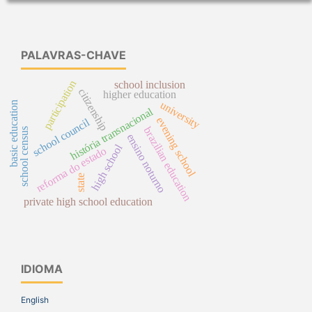
PALAVRAS-CHAVE
participation
school inclusion
citizenship
higher education
university
basic education
história transnacional
evening school
school council
brazilian education
school census
ensino noturno
high school
reforma do estado
state
private high school education
IDIOMA
English