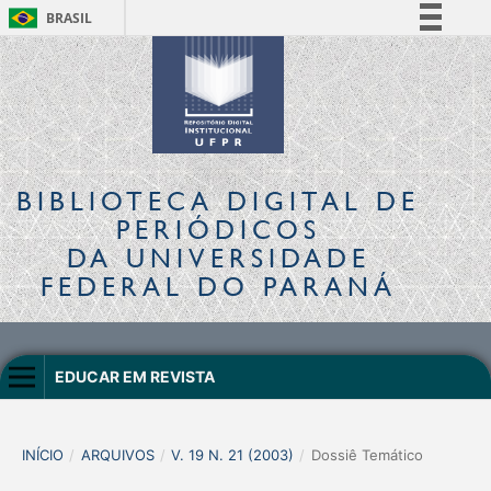
BRASIL
Simplifique!
Comunica BR
Participe
Acesso à informação
Legislação
BIBLIOTECA DIGITAL
DE
Canais
PERIÓDICOS
DA UNIVERSIDADE
FEDERAL DO PARANÁ
EDUCAR EM REVISTA
INÍCIO
/
ARQUIVOS
/
V. 19 N. 21 (2003)
/
Dossiê Temático