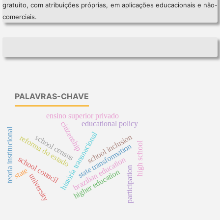
gratuito, com atribuições próprias, em aplicações educacionais e não-
comerciais.
PALAVRAS-CHAVE
ensino superior privado
educational policy
citizenship
teoria institucional
história transnacional
school inclusion
school census
reforma do estado
high school
state transformation
school council
brazilian education
participation
state
higher education
university