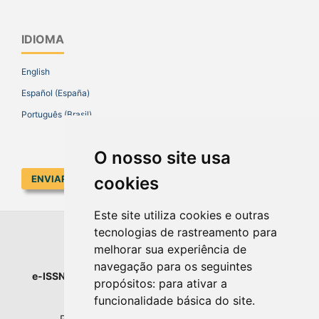
IDIOMA
English
Español (España)
Português (Brasil)
O nosso site usa
cookies
ENVIAR SUBMISSÃO
Este site utiliza cookies e outras
tecnologias de rastreamento para
EDUCAR EM REVISTA
melhorar sua experiência de
navegação para os seguintes
e-ISSN
: 1984-0411 |
Prefixo DOI
: 10.1590 |
Qualis
: A1
propósitos:
para ativar a
Universidade Federal do Paraná
funcionalidade básica do site
.
Setor de Educação - Campus Rebouças
Rua Rockefeller, nº 57, 2.º andar - Sala 202