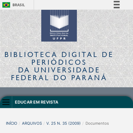
BRASIL
Simplifique!
Comunica BR
Participe
Acesso à informação
Legislação
BIBLIOTECA DIGITAL
DE
Canais
PERIÓDICOS
DA UNIVERSIDADE
FEDERAL DO PARANÁ
EDUCAR EM REVISTA
INÍCIO
/
ARQUIVOS
/
V. 25 N. 35 (2009)
/
Documentos