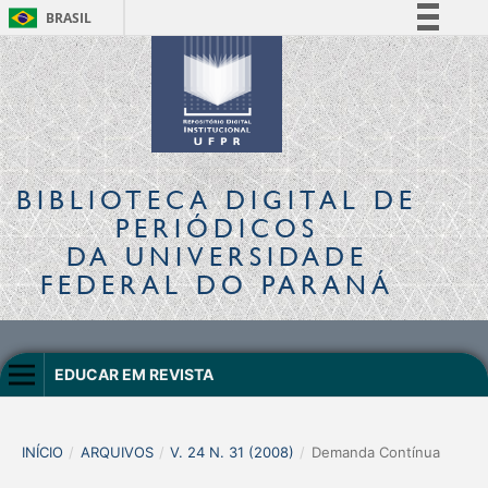
BRASIL
Simplifique!
Comunica BR
Participe
Acesso à informação
Legislação
BIBLIOTECA DIGITAL
DE
Canais
PERIÓDICOS
DA UNIVERSIDADE
FEDERAL DO PARANÁ
EDUCAR EM REVISTA
INÍCIO
/
ARQUIVOS
/
V. 24 N. 31 (2008)
/
Demanda Contínua