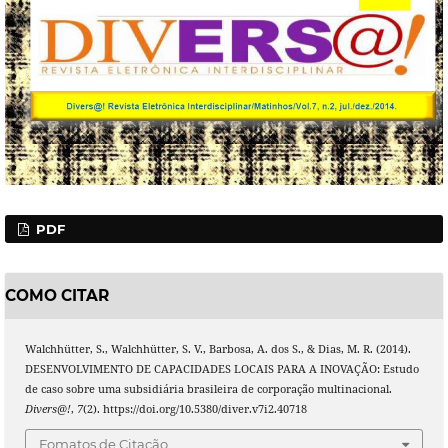
PDF
COMO CITAR
Walchhütter, S., Walchhütter, S. V., Barbosa, A. dos S., & Dias, M. R. (2014).
DESENVOLVIMENTO DE CAPACIDADES LOCAIS PARA A INOVAÇÃO: Estudo
de caso sobre uma subsidiária brasileira de corporação multinacional.
Divers@!
,
7
(2). https://doi.org/10.5380/diver.v7i2.40718
Fomatos de Citação