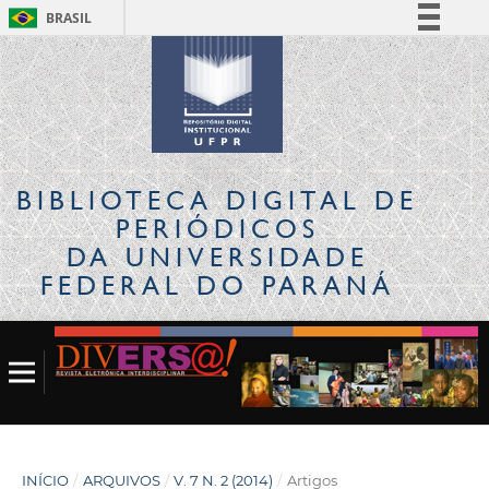
BRASIL
Simplifique!
Comunica BR
Participe
Acesso à informação
Legislação
BIBLIOTECA DIGITAL
DE
Canais
PERIÓDICOS
DA UNIVERSIDADE
FEDERAL DO PARANÁ
INÍCIO
/
ARQUIVOS
/
V. 7 N. 2 (2014)
/
Artigos