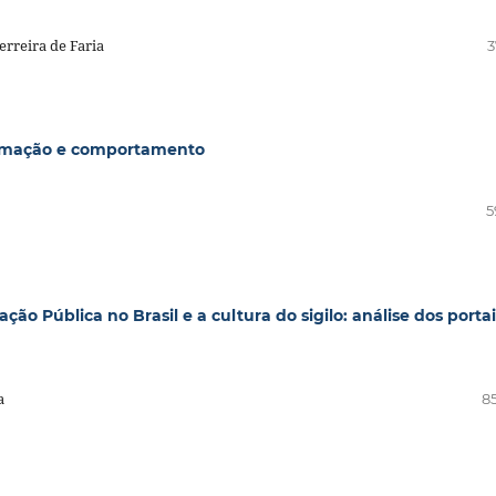
rreira de Faria
3
formação e comportamento
5
o Pública no Brasil e a cultura do sigilo: análise dos portai
a
85