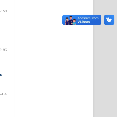
7-58
9-83
s
-114