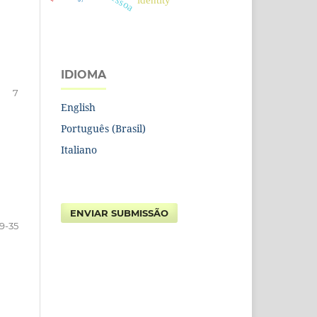
pessoa
identity
IDIOMA
7
English
Português (Brasil)
Italiano
ENVIAR SUBMISSÃO
9-35