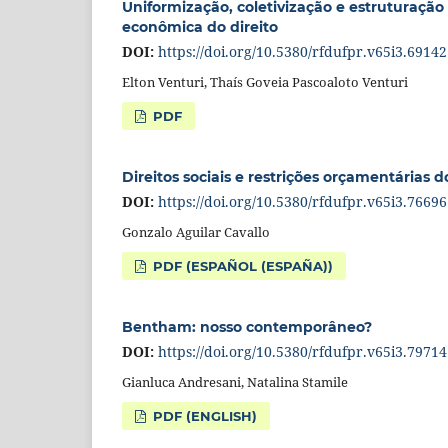
Uniformização, coletivização e estruturação
econômica do direito
DOI:
https://doi.org/10.5380/rfdufpr.v65i3.69142
Elton Venturi, Thaís Goveia Pascoaloto Venturi
PDF
Direitos sociais e restrições orçamentárias 
DOI:
https://doi.org/10.5380/rfdufpr.v65i3.76696
Gonzalo Aguilar Cavallo
PDF (ESPAÑOL (ESPAÑA))
Bentham: nosso contemporâneo?
DOI:
https://doi.org/10.5380/rfdufpr.v65i3.79714
Gianluca Andresani, Natalina Stamile
PDF (ENGLISH)