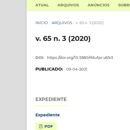
ATUAL
ARQUIVOS
ANÚNCIOS
SOB
INÍCIO
/
ARQUIVOS
/
v. 65 n. 3 (2020)
v. 65 n. 3 (2020)
DOI:
https://doi.org/10.5380/rfdufpr.v65i3
PUBLICADO:
09-04-2021
EXPEDIENTE
Expediente
PDF