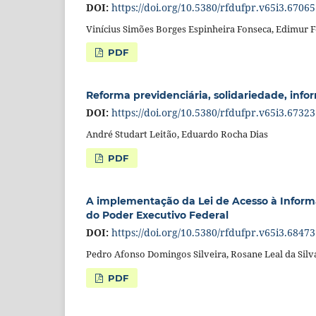
DOI:
https://doi.org/10.5380/rfdufpr.v65i3.67065
Vinícius Simões Borges Espinheira Fonseca, Edimur Fe
PDF
Reforma previdenciária, solidariedade, in
DOI:
https://doi.org/10.5380/rfdufpr.v65i3.67323
André Studart Leitão, Eduardo Rocha Dias
PDF
A implementação da Lei de Acesso à Informaçã
do Poder Executivo Federal
DOI:
https://doi.org/10.5380/rfdufpr.v65i3.68473
Pedro Afonso Domingos Silveira, Rosane Leal da Silv
PDF