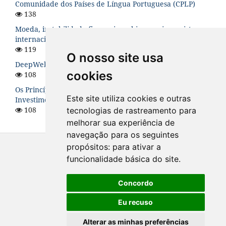
Comunidade dos Países de Língua Portuguesa (CPLP)
138
Moeda, instabilidade financeira e hierarquia no sistema
internacional
119
O nosso site usa
DeepWeb: O Lado Sombrio da Internet
cookies
108
Os Princípios de Santiago para os Fundos Soberanos de
Este site utiliza cookies e outras
Investimento: uma análise teórica
108
tecnologias de rastreamento para
melhorar sua experiência de
navegação para os seguintes
propósitos:
para ativar a
funcionalidade básica do site
.
Concordo
Eu recuso
Alterar as minhas preferências