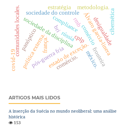
estratégia
metodologia.
comunidades locales.
cibernética
sociedade do controle
Álvaro garcía-linera
compliance
sociedade da disciplina
desigualdade
rmb
comércio
bri
panóptico
rússia
política externa.
cplp
frança.
estado de exceção.
pós-guerra fria
fronteira
covid-19
méxico.
comércio.
ARTIGOS MAIS LIDOS
A inserção da Suécia no mundo neoliberal: uma análise
histórica
153