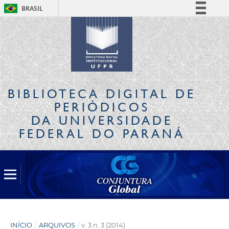
BRASIL
Simplifique!
Comunica BR
Participe
Acesso à informação
Legislação
BIBLIOTECA DIGITAL
DE
Canais
PERIÓDICOS
DA UNIVERSIDADE
FEDERAL DO PARANÁ
INÍCIO
/
ARQUIVOS
/
v. 3 n. 3 (2014)