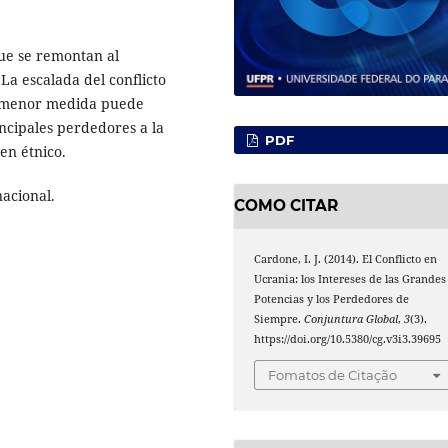
que se remontan al
La escalada del conflicto
en menor medida puede
ncipales perdedores a la
PDF
en étnico.
nacional.
COMO CITAR
Cardone, I. J. (2014). El Conflicto en
Ucrania: los Intereses de las Grandes
Potencias y los Perdedores de
Siempre.
Conjuntura Global
,
3
(3).
https://doi.org/10.5380/cg.v3i3.39695
Fomatos de Citação