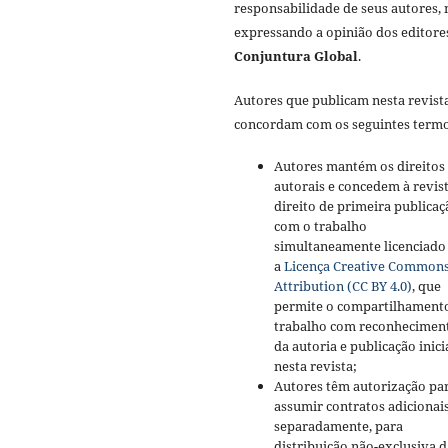
responsabilidade de seus autores,
expressando a opinião dos editore
Conjuntura Global
.
Autores que publicam nesta revist
concordam com os seguintes termo
Autores mantém os direitos
autorais e concedem à revis
direito de primeira publicaç
com o trabalho
simultaneamente licenciado
a
Licença Creative Common
Attribution (CC BY 4.0)
, que
permite o compartilhament
trabalho com reconhecimen
da autoria e publicação inici
nesta revista;
Autores têm autorização pa
assumir contratos adicionai
separadamente, para
distribuição não-exclusiva d