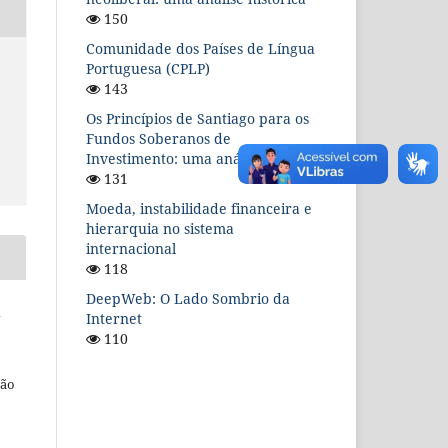
150
Comunidade dos Países de Língua
Portuguesa (CPLP)
143
Os Princípios de Santiago para os
Fundos Soberanos de
Investimento: uma análise teórica
131
Moeda, instabilidade financeira e
hierarquia no sistema
internacional
118
DeepWeb: O Lado Sombrio da
l
Internet
110
ção