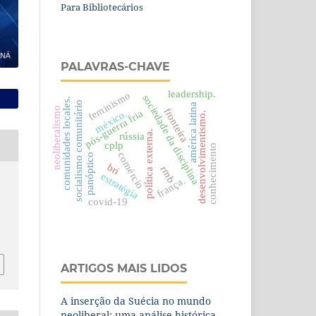
Para Bibliotecários
PALAVRAS-CHAVE
leadership.
feminismo
sociedade da disciplina
comunidades locales.
socialismo comunitário
américa latina
neoliberalismo
fronteira
méxico.
pós-guerra fria
desenvolvimentismo.
política externa.
rússia
cplp
conhecimento
comércio
panóptico
bri
rmb
estratégia
frança.
covid-19
ARTIGOS MAIS LIDOS
A inserção da Suécia no mundo
neoliberal: uma análise histórica