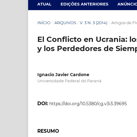
ATUAL
EDIÇÕES ANTERIORES
ANÚNCI
INÍCIO
/
ARQUIVOS
/
V. 3 N. 3 (2014)
/
Artigos de F
El Conflicto en Ucrania: l
y los Perdedores de Siem
Ignacio Javier Cardone
Universidade Federal do Paraná
DOI:
https://doi.org/10.5380/cg.v3i3.39695
RESUMO