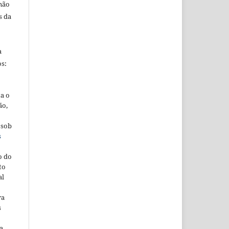
 não
s da
a
s:
ta o
ão,
 sob
s
o do
to
al
ra
s
a