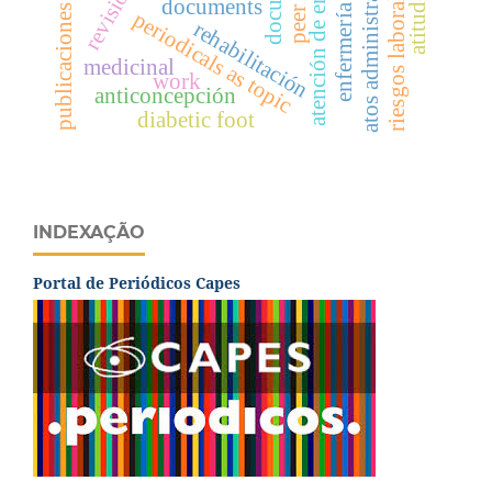
publicaciones periódicas c
atención de enfermería
atos administrativos
riesgos laborales
atitudes
documents
periodicals as topic
rehabilitación
medicinal
work
anticoncepción
diabetic foot
INDEXAÇÃO
Portal de Periódicos Capes