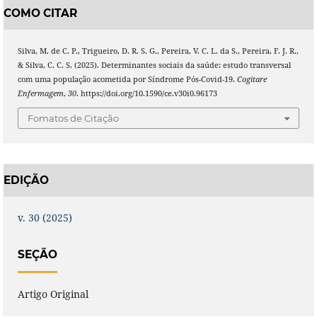
COMO CITAR
Silva, M. de C. P., Trigueiro, D. R. S. G., Pereira, V. C. L. da S., Pereira, F. J. R.,
& Silva, C. C. S. (2025). Determinantes sociais da saúde: estudo transversal
com uma população acometida por Síndrome Pós-Covid-19.
Cogitare
Enfermagem
,
30
. https://doi.org/10.1590/ce.v30i0.96173
Fomatos de Citação
EDIÇÃO
v. 30 (2025)
SEÇÃO
Artigo Original