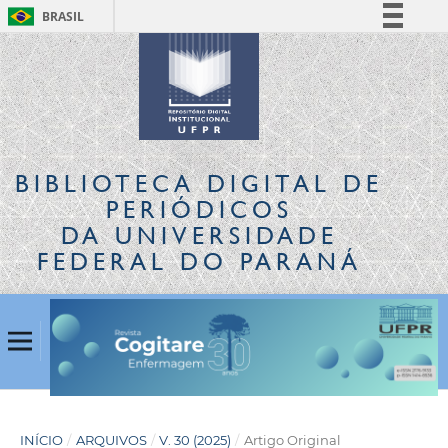
BRASIL
Simplifique!
Comunica BR
Participe
Acesso à informação
Legislação
BIBLIOTECA DIGITAL
DE
Canais
PERIÓDICOS
DA UNIVERSIDADE
FEDERAL DO PARANÁ
INÍCIO
/
ARQUIVOS
/
V. 30 (2025)
/
Artigo Original