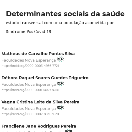
Determinantes sociais da saúde
estudo transversal com uma população acometida por
Síndrome Pós-Covid-19
Matheus de Carvalho Pontes Silva
Faculdades Nova Esperança
https://orcid.org/0000-0003-4956-7721
Débora Raquel Soares Guedes Trigueiro
Faculdades Nova Esperança
https://orcid.org/0000-0001-5649-8256
Vagna Cristina Leite da Silva Pereira
Faculdades Nova Esperança
https://orcid.org/0000-0002-8831-3620
Francilene Jane Rodrigues Pereira