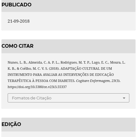
PUBLICADO
21-09-2018
COMO CITAR
Nunes, L. B., Almeida, C. A. P. L., Rodrigues, M. T. P., Lago, E. C., Moura, L.
K. B., & Coêlho, M. C. V. S. (2018). ADAPTAÇÃO CULTURAL DE UM
INSTRUMENTO PARA AVALIAR AS INTERVENÇÕES DE EDUCAÇÃO
TERAPÊUTICA À PESSOA COM DIABETES.
Cogitare Enfermagem
,
23
(3).
https://doi.org/10.5380/ce.v23i3.55337
Fomatos de Citação
EDIÇÃO