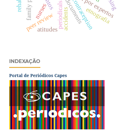
periodicals as topic
revisión por expertos
contraception
documents
nurses
etnografia
accidents
peer review
atitudes
INDEXAÇÃO
Portal de Periódicos Capes