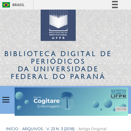
BRASIL
Simplifique!
Comunica BR
Participe
Acesso à informação
Legislação
BIBLIOTECA DIGITAL
DE
Canais
PERIÓDICOS
DA UNIVERSIDADE
FEDERAL DO PARANÁ
INÍCIO
/
ARQUIVOS
/
V. 23 N. 3 (2018)
/
Artigo Original