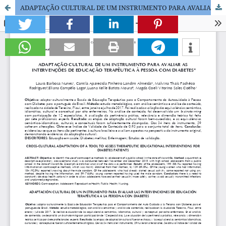
ADAPTAÇÃO CULTURAL DE UM INSTRUMENTO PARA AVALIAR AS INTERVENÇÕES DE EDUCAÇÃO TERAPÊUTICA À PESSOA COM DIABETES