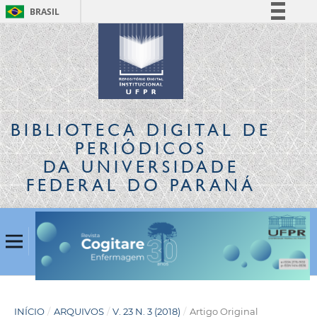
BRASIL
Simplifique!
Comunica BR
Participe
Acesso à informação
Legislação
BIBLIOTECA DIGITAL
DE
Canais
PERIÓDICOS
DA UNIVERSIDADE
FEDERAL DO PARANÁ
INÍCIO
/
ARQUIVOS
/
V. 23 N. 3 (2018)
/
Artigo Original