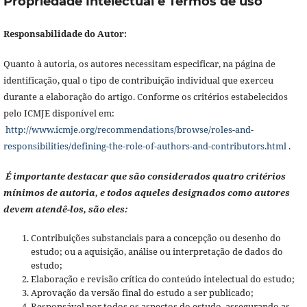
Propriedade Intelectual e Termos de uso
Responsabilidade do Autor:
Quanto à autoria, os autores necessitam especificar, na página de
identificação, qual o tipo de contribuição individual que exerceu
durante a elaboração do artigo. Conforme os critérios estabelecidos
pelo ICMJE disponível em:
http://www.icmje.org/recommendations/browse/roles-and-
responsibilities/defining-the-role-of-authors-and-contributors.html
.
É importante destacar que são considerados quatro critérios
mínimos de autoria, e todos aqueles designados como autores
devem atendê-los, são eles:
Contribuições substanciais para a concepção ou desenho do
estudo; ou a aquisição, análise ou interpretação de dados do
estudo;
Elaboração e revisão crítica do conteúdo intelectual do estudo;
Aprovação da versão final do estudo a ser publicado;
Responsável por todos os aspectos do estudo, assegurando as