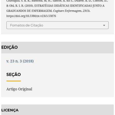
Chavaglia, S. R. R., Barbosa, M. H., Santos, A. da S., Duarte, R. D., Contim, D.,
& Ohl, R. I. B. (2018). ESTRATÉGIAS DIDÁTICAS IDENTIFICADAS JUNTO A
GRADUANDOS DE ENFERMAGEM.
Cogitare Enfermagem
,
23
(3).
https://doi.org/10.5380/ce.v23i3.53876
Fomatos de Citação
EDIÇÃO
v. 23 n. 3 (2018)
SEÇÃO
Artigo Original
LICENÇA