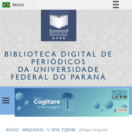
BRASIL
Simplifique!
Comunica BR
Participe
Acesso à informação
Legislação
BIBLIOTECA DIGITAL
DE
Canais
PERIÓDICOS
DA UNIVERSIDADE
FEDERAL DO PARANÁ
INÍCIO
/
ARQUIVOS
/
V. 23 N. 3 (2018)
/
Artigo Original