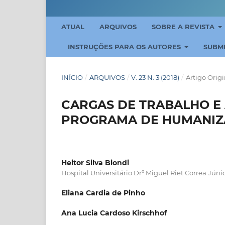
ATUAL
ARQUIVOS
SOBRE A REVISTA
INSTRUÇÕES PARA OS AUTORES
SUBM
INÍCIO
/
ARQUIVOS
/
V. 23 N. 3 (2018)
/
Artigo Origi
CARGAS DE TRABALHO E 
PROGRAMA DE HUMANIZA
Heitor Silva Biondi
Hospital Universitário Drº Miguel Riet Correa Júni
Eliana Cardia de Pinho
Ana Lucia Cardoso Kirschhof