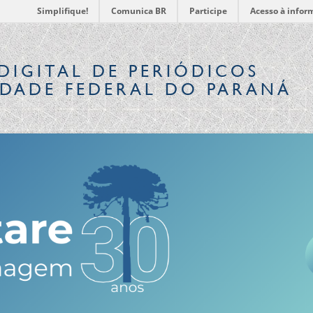
Simplifique!
Comunica BR
Participe
Acesso à infor
DIGITAL
DE PERIÓDICOS
IDADE FEDERAL DO PARANÁ