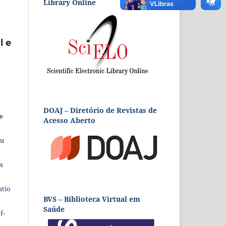
Library Online
l e
DOAJ – Diretório de Revistas de
e
Acesso Aberto
eu
s
atio
BVS – Biblioteca Virtual em
Saúde
f-