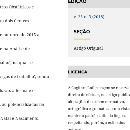
EDIÇÃO
ros Obstétricos e
v. 23 n. 3 (2018)
em dois Centros
SEÇÃO
 de outubro de 2015 a
Artigo Original
e na Análise de
alho’, na qual se
LICENÇA
cargas de trabalho’, sendo
A Cogitare Enfermagem se reserva
lusão: a forma e o
direito de efetuar, no artigo public
alterações de ordem normativa,
 ou potencializadas na
ortográfica e gramatical, com vista
manter o padrão culto da língua,
Natal e Nascimento.
respeitando, porém, o estilo dos
autores.