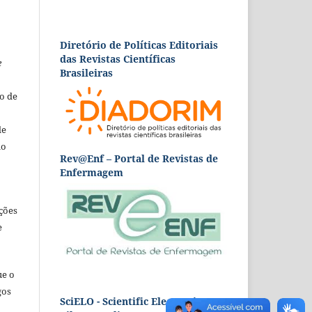
Diretório de Políticas Editoriais
das Revistas Científicas
e
Brasileiras
o de
de
ão
Rev@Enf – Portal de Revistas de
Enfermagem
ções
e
ue o
gos
SciELO - Scientific Electronic