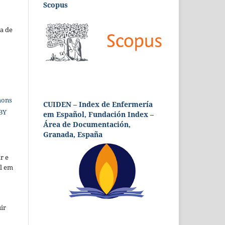
Scopus
a de
mons
CUIDEN – Index de Enfermería
 BY
em Español, Fundación Index –
Área de Documentación,
Granada, España
r e
al em
ir