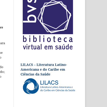
es
para
se
o
LILACS – Literatura Latino-
 do
Americana e do Caribe em
udo;
Ciências da Saúde
o