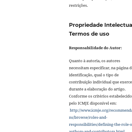
restrições.
Propriedade Intelectua
Termos de uso
Responsabilidade do Autor:
Quanto à autoria, os autores
necessitam especificar, na página d
identificação, qual o tipo de
contribuição individual que exerc
durante a elaboração do artigo.
Conforme os critérios estabelecido
pelo ICMJE disponível em:
http://www.icmje.org/recommend
ns/browse/roles-and-
responsibilities/defining-the-role-o
authors-and-contributors.html
.