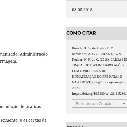
08-08-2018
COMO CITAR
Biondi, H. S., de Pinho, E. C.,
umanizado, Administração
Kirschhof, A. L. C., Rocha, L. P., &
Kerber, N. P. da C. (2018). CARGAS D
fermagem.
TRABALHO E AS INTER-RELAÇÕES
COM O PROGRAMA DE
HUMANIZAÇÃO DO PRÉ-NATAL E
NASCIMENTO.
Cogitare Enfermagem
,
23
(3).
https://doi.org/10.5380/ce.v23i3.52801
Fomatos de Citação
ementação de práticas
cimento, e as cargas de