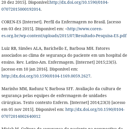
20 dez 2015]. Disponível:
http://dx.doi.org/10.1590/0104-
07072015000192014
.
COREN-ES [Internet]. Perfil da Enfermagem no Brasil. [acesso
em 03 dez 2015]. Disponível em: <
http://www.coren-
es.org.br/wp-content/uploads/2015/07/Resultado-Pesquisa-ES.pdf
Luiz RB, Simões ALA, Barichello E, Barbosa MH. Fatores
associados ao clima de segurança do paciente em um hospital de
ensino. Rev. Latino-Am. Enfermagem. [Internet] 2015;23(5).
[acesso em 10 jan 2016]. Disponível em:
http://dx.doi.org/10.1590/0104-1169.0059.2627
.
Marinho MM, Radunz V, Barbosa SFF. Avaliação da cultura de
segurança pelas equipes de enfermagem de unidades
cirúrgicas. Texto contexto Enferm. [Internet] 2014;23(3) [acesso
em 05 nov 2015]. Disponível em:
http://dx.doi.org/10.1590/0104-
07072014002640012
Misiak M. Cultura de segurança do paciente na perspectiva da