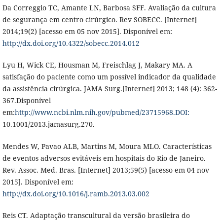
Da Correggio TC, Amante LN, Barbosa SFF. Avaliação da cultura
de segurança em centro cirúrgico. Rev SOBECC. [Internet]
2014;19(2) [acesso em 05 nov 2015]. Disponível em:
http://dx.doi.org/10.4322/sobecc.2014.012
Lyu H, Wick CE, Housman M, Freischlag J, Makary MA. A
satisfação do paciente como um possível indicador da qualidade
da assistência cirúrgica. JAMA Surg.[Internet] 2013; 148 (4): 362-
367.Disponível
em:
http://www.ncbi.nlm.nih.gov/pubmed/23715968.DOI:
10.1001/2013.jamasurg.270.
Mendes W, Pavao ALB, Martins M, Moura MLO. Características
de eventos adversos evitáveis em hospitais do Rio de Janeiro.
Rev. Assoc. Med. Bras. [Internet] 2013;59(5) [acesso em 04 nov
2015]. Disponível em:
http://dx.doi.org/10.1016/j.ramb.2013.03.002
Reis CT. Adaptação transcultural da versão brasileira do