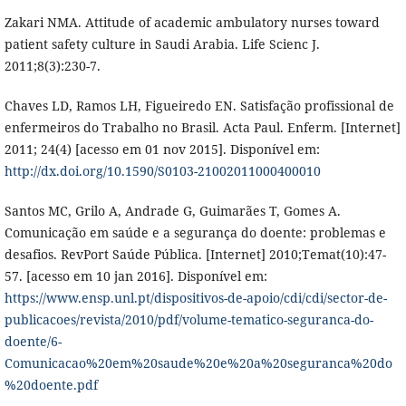
Zakari NMA. Attitude of academic ambulatory nurses toward
patient safety culture in Saudi Arabia. Life Scienc J.
2011;8(3):230-7.
Chaves LD, Ramos LH, Figueiredo EN. Satisfação profissional de
enfermeiros do Trabalho no Brasil. Acta Paul. Enferm. [Internet]
2011; 24(4) [acesso em 01 nov 2015]. Disponível em:
http://dx.doi.org/10.1590/S0103-21002011000400010
Santos MC, Grilo A, Andrade G, Guimarães T, Gomes A.
Comunicação em saúde e a segurança do doente: problemas e
desafios. RevPort Saúde Pública. [Internet] 2010;Temat(10):47-
57. [acesso em 10 jan 2016]. Disponível em:
https://www.ensp.unl.pt/dispositivos-de-apoio/cdi/cdi/sector-de-
publicacoes/revista/2010/pdf/volume-tematico-seguranca-do-
doente/6-
Comunicacao%20em%20saude%20e%20a%20seguranca%20do
%20doente.pdf