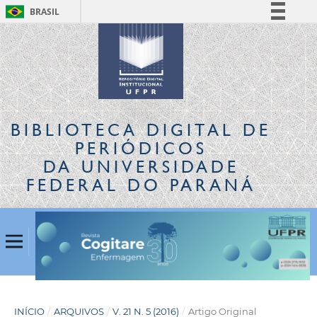
BRASIL
Simplifique!
Comunica BR
Participe
Acesso à informação
Legislação
BIBLIOTECA DIGITAL
DE
Canais
PERIÓDICOS
DA UNIVERSIDADE
FEDERAL DO PARANÁ
INÍCIO
/
ARQUIVOS
/
V. 21 N. 5 (2016)
/
Artigo Original