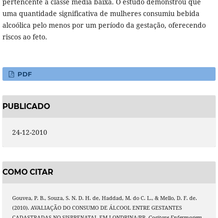
pertencente à classe média baixa. O estudo demonstrou que
uma quantidade significativa de mulheres consumiu bebida
alcoólica pelo menos por um período da gestação, oferecendo
riscos ao feto.
PDF
PUBLICADO
24-12-2010
COMO CITAR
Gouvea, P. B., Souza, S. N. D. H. de, Haddad, M. do C. L., & Mello, D. F. de.
(2010). AVALIAÇÃO DO CONSUMO DE ÁLCOOL ENTRE GESTANTES
CADASTRADAS NO SISPRENATAL EM LONDRINA/PR.
Cogitare Enfermagem
,