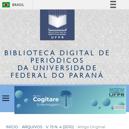
BRASIL
Simplifique!
Comunica BR
Participe
Acesso à informação
Legislação
BIBLIOTECA DIGITAL
DE
Canais
PERIÓDICOS
DA UNIVERSIDADE
FEDERAL DO PARANÁ
INÍCIO
/
ARQUIVOS
/
V. 15 N. 4 (2010)
/
Artigo Original