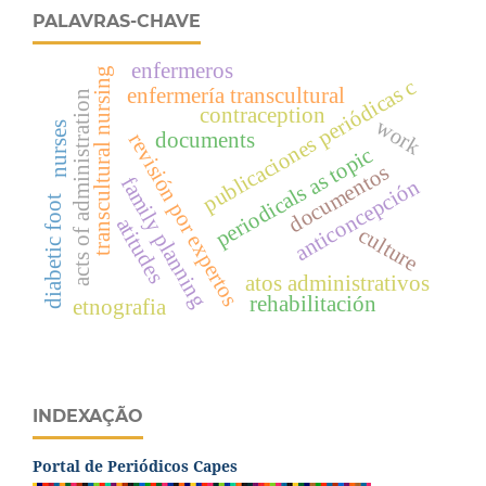
PALAVRAS-CHAVE
enfermeros
transcultural nursing
publicaciones periódicas c
enfermería transcultural
acts of administration
contraception
work
nurses
documents
revisión por expertos
periodicals as topic
documentos
family planning
anticoncepción
diabetic foot
atitudes
culture
atos administrativos
rehabilitación
etnografia
INDEXAÇÃO
Portal de Periódicos Capes