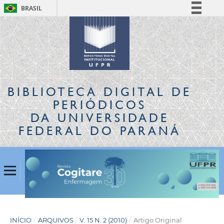
BRASIL
Simplifique!
Comunica BR
Participe
Acesso à informação
Legislação
BIBLIOTECA DIGITAL
DE
Canais
PERIÓDICOS
DA UNIVERSIDADE
FEDERAL DO PARANÁ
INÍCIO
/
ARQUIVOS
/
V. 15 N. 2 (2010)
/
Artigo Original