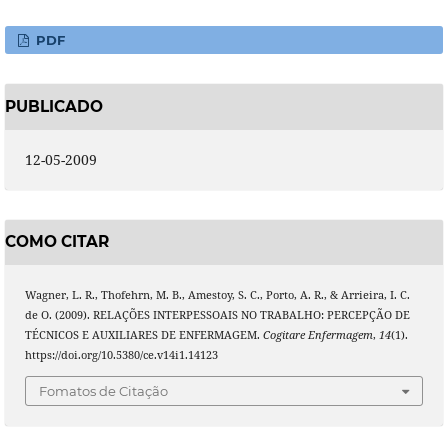
PDF
PUBLICADO
12-05-2009
COMO CITAR
Wagner, L. R., Thofehrn, M. B., Amestoy, S. C., Porto, A. R., & Arrieira, I. C.
de O. (2009). RELAÇÕES INTERPESSOAIS NO TRABALHO: PERCEPÇÃO DE
TÉCNICOS E AUXILIARES DE ENFERMAGEM.
Cogitare Enfermagem
,
14
(1).
https://doi.org/10.5380/ce.v14i1.14123
Fomatos de Citação