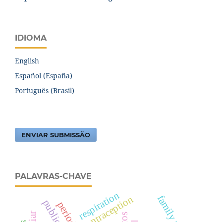
IDIOMA
English
Español (España)
Português (Brasil)
ENVIAR SUBMISSÃO
PALAVRAS-CHAVE
respiration
contraception