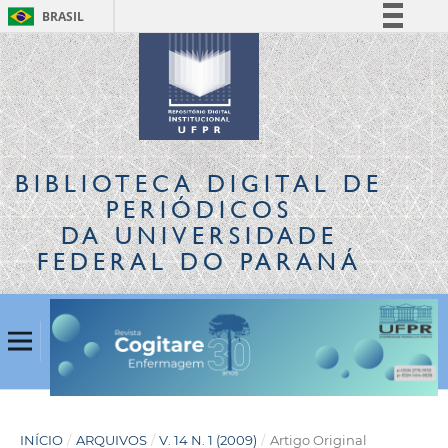
BRASIL
Simplifique!
Comunica BR
Participe
Acesso à informação
Legislação
BIBLIOTECA DIGITAL
DE
Canais
PERIÓDICOS
DA UNIVERSIDADE
FEDERAL DO PARANÁ
INÍCIO
/
ARQUIVOS
/
V. 14 N. 1 (2009)
/
Artigo Original