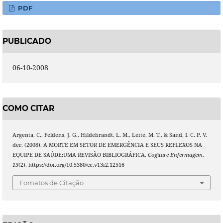
PDF
PUBLICADO
06-10-2008
COMO CITAR
Argenta, C., Feldens, J. G., Hildebrandt, L. M., Leite, M. T., & Sand, I. C. P. V.
der. (2008). A MORTE EM SETOR DE EMERGÊNCIA E SEUS REFLEXOS NA
EQUIPE DE SAÚDE:UMA REVISÃO BIBLIOGRÁFICA.
Cogitare Enfermagem
,
13
(2). https://doi.org/10.5380/ce.v13i2.12516
Fomatos de Citação