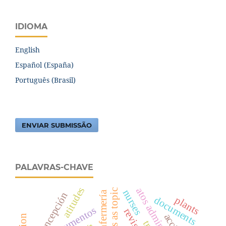
IDIOMA
English
Español (España)
Português (Brasil)
ENVIAR SUBMISSÃO
PALAVRAS-CHAVE
atitudes
atos administrativos
nurses
anticoncepción
plants
documents
documentos