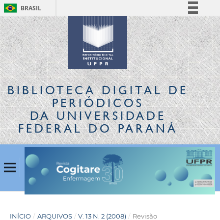
BRASIL
Simplifique!
Comunica BR
Participe
Acesso à informação
Legislação
BIBLIOTECA DIGITAL
DE
Canais
PERIÓDICOS
DA UNIVERSIDADE
FEDERAL DO PARANÁ
INÍCIO
/
ARQUIVOS
/
V. 13 N. 2 (2008)
/
Revisão