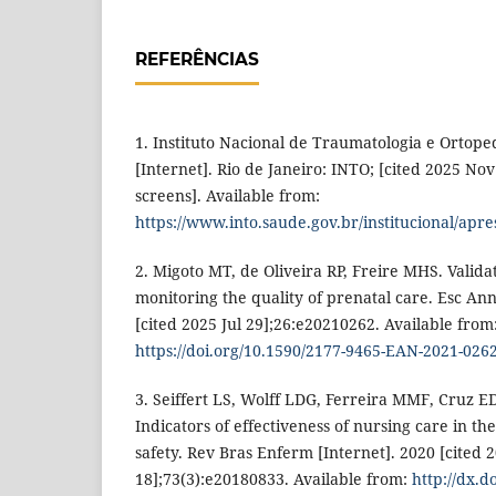
REFERÊNCIAS
1. Instituto Nacional de Traumatologia e Ortope
[Internet]. Rio de Janeiro: INTO; [cited 2025 Nov
screens]. Available from:
https://www.into.saude.gov.br/institucional/apre
2. Migoto MT, de Oliveira RP, Freire MHS. Validat
monitoring the quality of prenatal care. Esc An
[cited 2025 Jul 29];26:e20210262. Available from
https://doi.org/10.1590/2177-9465-EAN-2021-026
3. Seiffert LS, Wolff LDG, Ferreira MMF, Cruz ED
Indicators of effectiveness of nursing care in th
safety. Rev Bras Enferm [Internet]. 2020 [cited 
18];73(3):e20180833. Available from:
http://dx.d