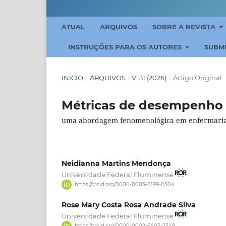
ATUAL
ARQUIVOS
SOBRE A REVISTA
INSTRUÇÕES PARA OS AUTORES
SUBM
INÍCIO
/
ARQUIVOS
/
V. 31 (2026)
/
Artigo Original
Métricas de desempenho 
uma abordagem fenomenológica em enfermaria
Neidianna Martins Mendonça
Universidade Federal Fluminense
https://orcid.org/0000-0003-0199-0504
Rose Mary Costa Rosa Andrade Silva
Universidade Federal Fluminense
https://orcid.org/0000-0002-6403-2349