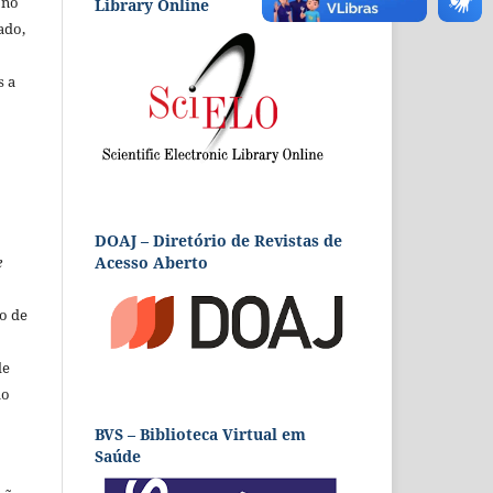
 no
Library Online
ado,
s a
DOAJ – Diretório de Revistas de
e
Acesso Aberto
o de
de
ão
BVS – Biblioteca Virtual em
Saúde