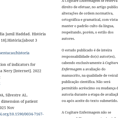
A Cogitare Enfermagem se reserva
direito de efetuar, no artigo public
alterações de ordem normativa,
ortográfica e gramatical, com vista
manter o padrão culto da língua,
respeitando, porém, o estilo dos
dia Jamil Haddad. História
autores.
 18].História;[about 3
O estudo publicado é de inteira
sentacao/historia
responsabilidade do(s) autor(es),
cabendo exclusivamente à
Cogitar
ion of indicators for
Enfermagem
a avaliação do
na Nery [Internet]. 2022
manuscrito, na qualidade de veícul
:
publicação científica. Não será
2
permitido acréscimo ou mudança 
autoria durante a etapa de avaliaç
A, Silvestre AL.
ou após aceite do texto submetido.
e dimension of patient
2025 Nov
A Cogitare Enfermagem não se
oi.org/10.1590/0034-7167-