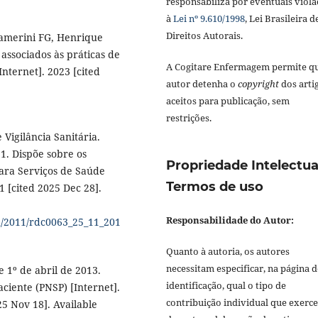
responsabiliza por eventuais viola
à
Lei nº 9.610/1998
, Lei Brasileira d
Direitos Autorais.
 Camerini FG, Henrique
associados às práticas de
A Cogitare Enfermagem permite q
nternet]. 2023 [cited
autor detenha o
copyright
dos arti
aceitos para publicação, sem
restrições.
 Vigilância Sanitária.
1. Dispõe sobre os
Propriedade Intelectua
ara Serviços de Saúde
Termos de uso
1 [cited 2025 Dec 28].
Responsabilidade do Autor:
sa/2011/rdc0063_25_11_201
Quanto à autoria, os autores
necessitam especificar, na página d
e 1º de abril de 2013.
identificação, qual o tipo de
ciente (PNSP) [Internet].
contribuição individual que exerc
25 Nov 18]. Available