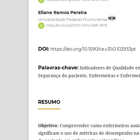
Eliane Ramos Pereira
Universidade Federal Fluminense
https://orcid.org/0000-0002-6381-3979
DOI:
https://doi.org/10.1590/ce.v31i0.102933pt
Palavras-chave:
Indicadores de Qualidade em
Segurança do paciente, Enfermeiras e Enfermeir
RESUMO
Objetivo:
Compreender como enfermeiros assis
significam o uso de métricas de desempenho n