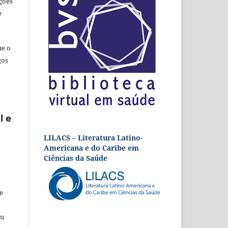
ções
e
ue o
gos
l e
LILACS – Literatura Latino-
Americana e do Caribe em
Ciências da Saúde
e
eu