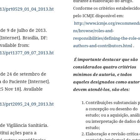
durante a elaboração do artigo.
Conforme os critérios estabelecido
013/prt0529_01_04_2013.ht
pelo ICMJE disponível em:
http://www.icmje.org/recommend
, de 9 de julho de 2013.
ns/browse/roles-and-
nternet]. Brasília, DF:
responsibilities/defining-the-role-o
vailable from:
authors-and-contributors.html
.
013/prt1377_09_07_2013.ht
É importante destacar que são
considerados quatro critérios
5, de 24 de setembro de
mínimos de autoria, e todos
 do Paciente [Internet].
aqueles designados como autor
25 Nov 18]. Available
devem atendê-los, são eles:
Contribuições substanciais 
013/prt2095_24_09_2013.ht
a concepção ou desenho do
estudo; ou a aquisição, análi
ou interpretação de dados d
de Vigilância Sanitária.
estudo;
titui ações para a
Elaboração e revisão crítica
conteúdo intelectual do est