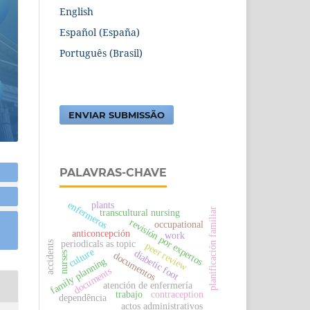
English
Español (España)
Português (Brasil)
ENVIAR SUBMISSÃO
PALAVRAS-CHAVE
plants
enfermeros
planificación familiar
transcultural nursing
revisión por expertos
occupational
anticoncepción
work
periodicals as topic
accidents
peer review
culture
diabetic foot
nurses
documentos
family planning
documents
atención de enfermería
trabajo
contraception
dependência
actos administrativos