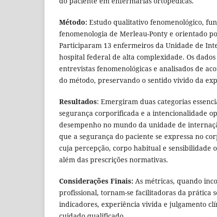
do paciente em enfermarias ortopédicas.
Método:
Estudo qualitativo fenomenológico, f
fenomenologia de Merleau-Ponty e orientado p
Participaram 13 enfermeiros da Unidade de Int
hospital federal de alta complexidade. Os dado
entrevistas fenomenológicas e analisados de ac
do método, preservando o sentido vivido da exp
Resultados
: Emergiram duas categorias essencia
segurança corporificada e a intencionalidade o
desempenho no mundo da unidade de internaçã
que a segurança do paciente se expressa no cor
cuja percepção, corpo habitual e sensibilidade
além das prescrições normativas.
Considerações Finais:
As métricas, quando inc
profissional, tornam-se facilitadoras da prática 
indicadores, experiência vivida e julgamento cl
cuidado qualificado.