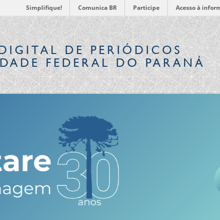
Simplifique!
Comunica BR
Participe
Acesso à infor
DIGITAL
DE PERIÓDICOS
IDADE FEDERAL DO PARANÁ