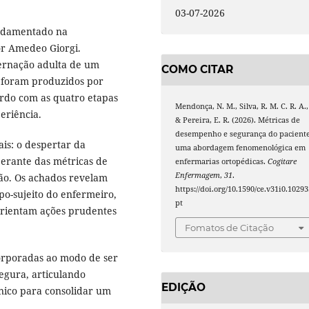
03-07-2026
undamentado na
or Amedeo Giorgi.
ernação adulta de um
COMO CITAR
s foram produzidos por
ordo com as quatro etapas
Mendonça, N. M., Silva, R. M. C. R. A.,
eriência.
& Pereira, E. R. (2026). Métricas de
desempenho e segurança do paciente
is: o despertar da
uma abordagem fenomenológica em
perante das métricas de
enfermarias ortopédicas.
Cogitare
Enfermagem
,
31
.
o. Os achados revelam
https://doi.org/10.1590/ce.v31i0.10293
po-sujeito do enfermeiro,
pt
 orientam ações prudentes
Fomatos de Citação
orporadas ao modo de ser
segura, articulando
EDIÇÃO
ínico para consolidar um