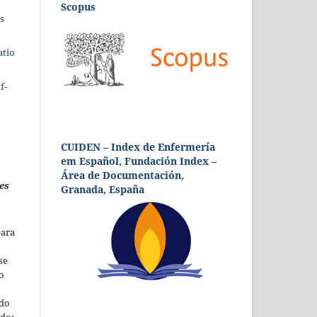
Scopus
s
atio
f-
CUIDEN – Index de Enfermería
em Español, Fundación Index –
Área de Documentación,
es
Granada, España
para
se
o
 do
udo;