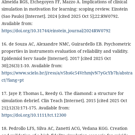
Almeida RGS, Etchegoyen FF, Mazzo A. Implications of clinical
simulation in motivation for learning: scoping review. Einstein
(Sao Paulo) [Internet]. 2024 [cited 2025 Oct 5];22:RW0792.
Available from:
https://doi.org/10.31744/einstein_journal/2024RW0792
16. de Souza AC, Alexandre NMC, Guirardello EB. Psychometric
properties in instruments evaluation of reliability and validity.
Epidemiol Serv Saude [Internet]. 2017 [cited 2025 Oct
30];26(3):1-10. Available from:
https://www.scielo.br/j/ress/a/v5hs6c54VrhmjvN7yGcYb7b/abstra
ct/?lang=pt
17. Jaye P, Thomas L, Reedy G. The diamond: a structure for
simulation debrief. Clin Teach [Internet]. 2015 [cited 2025 Oct
21];12(3):171-175. Available from:
https://doi.org/10.1111/tct.12300
18. Pedrollo LFS, Silva AC, Zanetti ACG, Vedana KGG. Creation