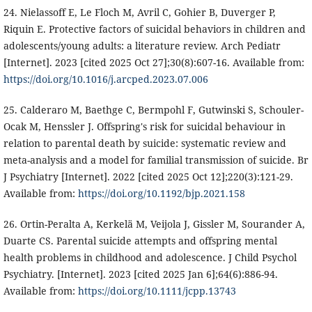
24. Nielassoff E, Le Floch M, Avril C, Gohier B, Duverger P,
Riquin E. Protective factors of suicidal behaviors in children and
adolescents/young adults: a literature review. Arch Pediatr
[Internet]. 2023 [cited 2025 Oct 27];30(8):607-16. Available from:
https://doi.org/10.1016/j.arcped.2023.07.006
25. Calderaro M, Baethge C, Bermpohl F, Gutwinski S, Schouler-
Ocak M, Henssler J. Offspring's risk for suicidal behaviour in
relation to parental death by suicide: systematic review and
meta-analysis and a model for familial transmission of suicide. Br
J Psychiatry [Internet]. 2022 [cited 2025 Oct 12];220(3):121-29.
Available from:
https://doi.org/10.1192/bjp.2021.158
26. Ortin-Peralta A, Kerkelä M, Veijola J, Gissler M, Sourander A,
Duarte CS. Parental suicide attempts and offspring mental
health problems in childhood and adolescence. J Child Psychol
Psychiatry. [Internet]. 2023 [cited 2025 Jan 6];64(6):886-94.
Available from:
https://doi.org/10.1111/jcpp.13743