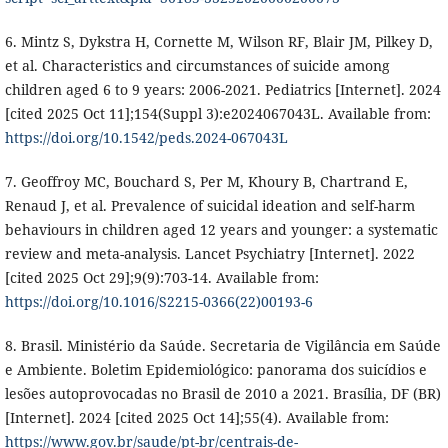
6. Mintz S, Dykstra H, Cornette M, Wilson RF, Blair JM, Pilkey D,
et al. Characteristics and circumstances of suicide among
children aged 6 to 9 years: 2006-2021. Pediatrics [Internet]. 2024
[cited 2025 Oct 11];154(Suppl 3):e2024067043L. Available from:
https://doi.org/10.1542/peds.2024-067043L
7. Geoffroy MC, Bouchard S, Per M, Khoury B, Chartrand E,
Renaud J, et al. Prevalence of suicidal ideation and self-harm
behaviours in children aged 12 years and younger: a systematic
review and meta-analysis. Lancet Psychiatry [Internet]. 2022
[cited 2025 Oct 29];9(9):703-14. Available from:
https://doi.org/10.1016/S2215-0366(22)00193-6
8. Brasil. Ministério da Saúde. Secretaria de Vigilância em Saúde
e Ambiente. Boletim Epidemiológico: panorama dos suicídios e
lesões autoprovocadas no Brasil de 2010 a 2021. Brasília, DF (BR)
[Internet]. 2024 [cited 2025 Oct 14];55(4). Available from:
https://www.gov.br/saude/pt-br/centrais-de-