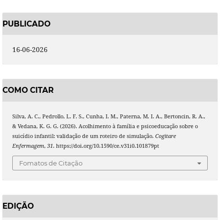
PUBLICADO
16-06-2026
COMO CITAR
Silva, A. C., Pedrollo, L. F. S., Cunha, I. M., Paterna, M. I. A., Bertoncin, R. A.,
& Vedana, K. G. G. (2026). Acolhimento à família e psicoeducação sobre o
suicídio infantil: validação de um roteiro de simulação.
Cogitare
Enfermagem
,
31
. https://doi.org/10.1590/ce.v31i0.101879pt
Fomatos de Citação
EDIÇÃO