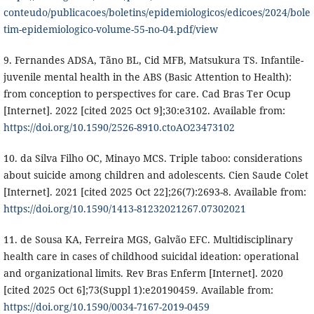
conteudo/publicacoes/boletins/epidemiologicos/edicoes/2024/bole
tim-epidemiologico-volume-55-no-04.pdf/view
9. Fernandes ADSA, Tãno BL, Cid MFB, Matsukura TS. Infantile-
juvenile mental health in the ABS (Basic Attention to Health):
from conception to perspectives for care. Cad Bras Ter Ocup
[Internet]. 2022 [cited 2025 Oct 9];30:e3102. Available from:
https://doi.org/10.1590/2526-8910.ctoAO23473102
10. da Silva Filho OC, Minayo MCS. Triple taboo: considerations
about suicide among children and adolescents. Cien Saude Colet
[Internet]. 2021 [cited 2025 Oct 22];26(7):2693-8. Available from:
https://doi.org/10.1590/1413-81232021267.07302021
11. de Sousa KA, Ferreira MGS, Galvão EFC. Multidisciplinary
health care in cases of childhood suicidal ideation: operational
and organizational limits. Rev Bras Enferm [Internet]. 2020
[cited 2025 Oct 6];73(Suppl 1):e20190459. Available from:
https://doi.org/10.1590/0034-7167-2019-0459