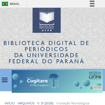
BRASIL
Simplifique!
Comunica BR
Participe
Acesso à informação
Legislação
BIBLIOTECA DIGITAL
DE
Canais
PERIÓDICOS
DA UNIVERSIDADE
FEDERAL DO PARANÁ
INÍCIO
/
ARQUIVOS
/
V. 31 (2026)
/
Inovação Tecnológica