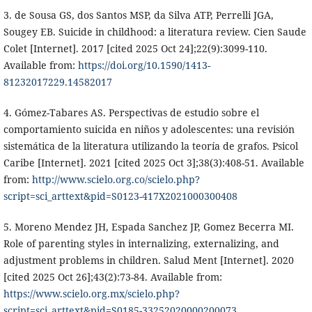
3. de Sousa GS, dos Santos MSP, da Silva ATP, Perrelli JGA,
Sougey EB. Suicide in childhood: a literatura review. Cien Saude
Colet [Internet]. 2017 [cited 2025 Oct 24];22(9):3099-110.
Available from:
https://doi.org/10.1590/1413-
81232017229.14582017
4. Gómez-Tabares AS. Perspectivas de estudio sobre el
comportamiento suicida en niños y adolescentes: una revisión
sistemática de la literatura utilizando la teoría de grafos. Psicol
Caribe [Internet]. 2021 [cited 2025 Oct 3];38(3):408-51. Available
from:
http://www.scielo.org.co/scielo.php?
script=sci_arttext&pid=S0123-417X2021000300408
5. Moreno Mendez JH, Espada Sanchez JP, Gomez Becerra MI.
Role of parenting styles in internalizing, externalizing, and
adjustment problems in children. Salud Ment [Internet]. 2020
[cited 2025 Oct 26];43(2):73-84. Available from:
https://www.scielo.org.mx/scielo.php?
script=sci_arttext&pid=S0185-33252020000200073