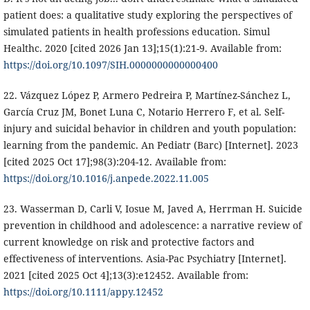
patient does: a qualitative study exploring the perspectives of
simulated patients in health professions education. Simul
Healthc. 2020 [cited 2026 Jan 13];15(1):21-9. Available from:
https://doi.org/10.1097/SIH.0000000000000400
22. Vázquez López P, Armero Pedreira P, Martínez-Sánchez L,
García Cruz JM, Bonet Luna C, Notario Herrero F, et al. Self-
injury and suicidal behavior in children and youth population:
learning from the pandemic. An Pediatr (Barc) [Internet]. 2023
[cited 2025 Oct 17];98(3):204-12. Available from:
https://doi.org/10.1016/j.anpede.2022.11.005
23. Wasserman D, Carli V, Iosue M, Javed A, Herrman H. Suicide
prevention in childhood and adolescence: a narrative review of
current knowledge on risk and protective factors and
effectiveness of interventions. Asia-Pac Psychiatry [Internet].
2021 [cited 2025 Oct 4];13(3):e12452. Available from:
https://doi.org/10.1111/appy.12452