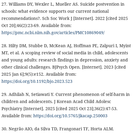
27. Williams DY, Wexler L, Mueller AS. Suicide postvention in
schools: what evidence supports our current national
recommendations?. Sch Soc Work J [Internet]. 2022 [cited 2025
Oct 20];46(2):23-69. Available from:
https://pmc.ncbi.nlm.nih.gov/articles/PMC10869049/
28. Hilty DM, Stubbe D, McKean AJ, Hoffman PE, Zalpuri I, Myint
MT, et al. A scoping review of social media in child, adolescents
and young adults: research findings in depression, anxiety and
other clinical challenges. BJPsych Open. [Internet]. 2023 [cited
2025 Jan 6];9(5):e152. Available from:
https://doi.org/10.1192/bjo.2023.523
29. Adhilah N, Setiawati Y. Current phenomenon of self-harm in
children and adolescents. J Korean Acad Child Adolesc
Psychiatry [Internet]. 2025 [cited 2025 Oct 23];36(2):47-53.
Available from:
https://doi.org/10.5765/jkacap.250003
30. Negrão AIO, da Silva TD, Frangonari TF, Horta ALM.