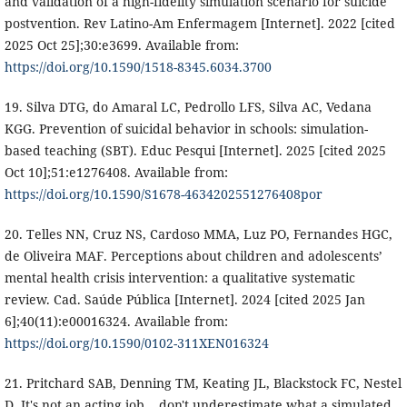
and validation of a high-fidelity simulation scenario for suicide
postvention. Rev Latino-Am Enfermagem [Internet]. 2022 [cited
2025 Oct 25];30:e3699. Available from:
https://doi.org/10.1590/1518-8345.6034.3700
19. Silva DTG, do Amaral LC, Pedrollo LFS, Silva AC, Vedana
KGG. Prevention of suicidal behavior in schools: simulation-
based teaching (SBT). Educ Pesqui [Internet]. 2025 [cited 2025
Oct 10];51:e1276408. Available from:
https://doi.org/10.1590/S1678-4634202551276408por
20. Telles NN, Cruz NS, Cardoso MMA, Luz PO, Fernandes HGC,
de Oliveira MAF. Perceptions about children and adolescents’
mental health crisis intervention: a qualitative systematic
review. Cad. Saúde Pública [Internet]. 2024 [cited 2025 Jan
6];40(11):e00016324. Available from:
https://doi.org/10.1590/0102-311XEN016324
21. Pritchard SAB, Denning TM, Keating JL, Blackstock FC, Nestel
D. It's not an acting job... don't underestimate what a simulated