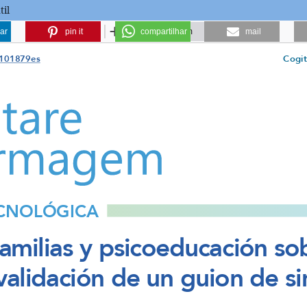
til
ar
pin it
compartilhar
mail