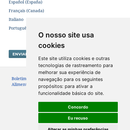
Español (España)
Français (Canada)
Italiano
Português (Brasil)
O nosso site usa
cookies
ENVIAR SUBMISSÃO
Este site utiliza cookies e outras
tecnologias de rastreamento para
melhorar sua experiência de
Boletim Centro de Pesquisa de Processamento de
navegação para os seguintes
Alimentos. ISSN:19839774
propósitos:
para ativar a
funcionalidade básica do site
.
Concordo
Eu recuso
Alterar as minhas preferências