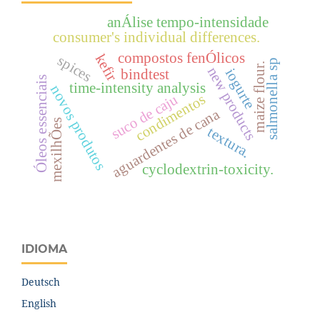
anÁlise tempo-intensidade
consumer's individual differences.
compostos fenÓlicos
kefir
spices
salmonella sp
maize flour.
new products
iogurte
bindtest
Óleos essenciais
time-intensity analysis
novos produtos
suco de caju
condimentos
aguardentes de cana
mexilhÕes
textura.
cyclodextrin-toxicity.
IDIOMA
Deutsch
English