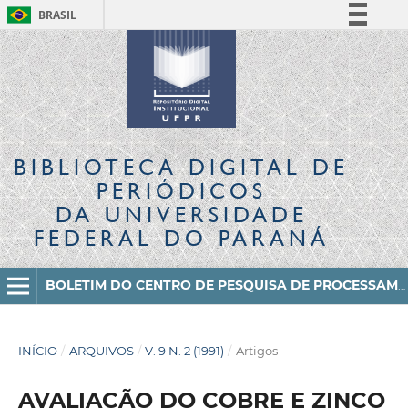
BRASIL
Simplifique!
Comunica BR
Participe
Acesso à informação
Legislação
BIBLIOTECA DIGITAL
DE
Canais
PERIÓDICOS
DA UNIVERSIDADE
FEDERAL DO PARANÁ
BOLETIM DO CENTRO DE PESQUISA DE PROCESSAMENTO DE ALIMENTOS
INÍCIO
/
ARQUIVOS
/
V. 9 N. 2 (1991)
/
Artigos
AVALIAÇÃO DO COBRE E ZINCO