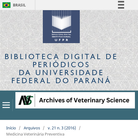
BRASIL
Simplifique!
Comunica BR
Participe
Acesso à informação
Legislação
BIBLIOTECA DIGITAL
DE
Canais
PERIÓDICOS
DA UNIVERSIDADE
FEDERAL DO PARANÁ
Início
/
Arquivos
/
v. 21 n. 3 (2016)
/
Medicina Veterinária Preventiva