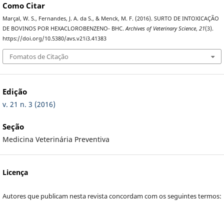
Como Citar
Marçal, W. S., Fernandes, J. A. da S., & Menck, M. F. (2016). SURTO DE INTOXICAÇÃO
DE BOVINOS POR HEXACLOROBENZENO- BHC.
Archives of Veterinary Science
,
21
(3).
https://doi.org/10.5380/avs.v21i3.41383
Fomatos de Citação
Edição
v. 21 n. 3 (2016)
Seção
Medicina Veterinária Preventiva
Licença
Autores que publicam nesta revista concordam com os seguintes termos: