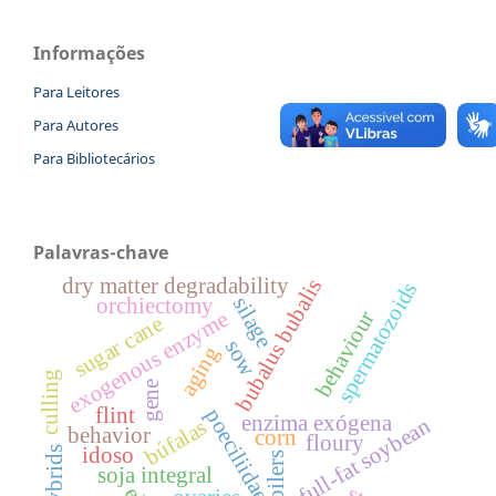
Informações
Para Leitores
Para Autores
Para Bibliotecários
Palavras-chave
dry matter degradability
bubalus bubalis
spermatozoids
silage
orchiectomy
behaviour
exogenous enzyme
sugar cane
sow
aging
culling
gene
flint
poeciliidae
enzima exógena
full-fat soybean
búfalas
behavior
corn
floury
idoso
hybrids
broilers
soja integral