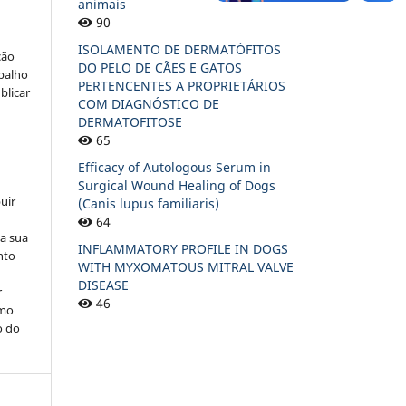
animais
90
ISOLAMENTO DE DERMATÓFITOS
ção
DO PELO DE CÃES E GATOS
abalho
PERTENCENTES A PROPRIETÁRIOS
blicar
COM DIAGNÓSTICO DE
DERMATOFITOSE
65
Efficacy of Autologous Serum in
Surgical Wound Healing of Dogs
uir
(Canis lupus familiaris)
64
na sua
INFLAMMATORY PROFILE IN DOGS
nto
WITH MYXOMATOUS MITRAL VALVE
DISEASE
r
46
omo
o do