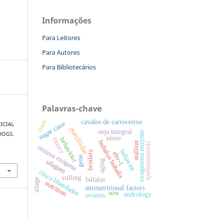
Informações
Para Leitores
Para Autores
Para Bibliotecários
Palavras-chave
cavalos de carroceiros
corn
sugar cane
FICIAL
poeciliidae
soja integral
exogenous enzyme
DOGS.
idoso
behaviour
floury
bubalus bubalis
stallion
spermatozoids
enzima exógena
behavior
broilers
ehv-1
gene
silagem
aging
cinco liberdades
culling
búfalas
silage
nutrition
antinutritional factors
sow
andrology
ovaries