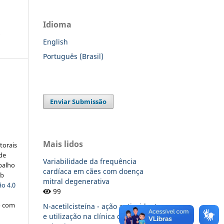
Idioma
s
English
Português (Brasil)
Enviar Submissão
:
Mais lidos
torais
 de
Variabilidade da frequência
balho
cardíaca em cães com doença
ob
mitral degenerativa
o 4.0
99
o com
N-acetilcisteína - ação antioxidante
e utilização na clínica de pequenos