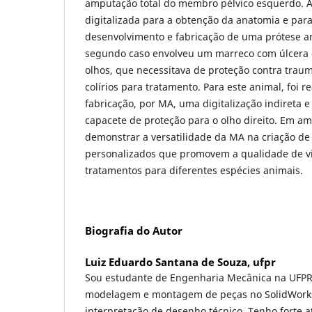
amputação total do membro pélvico esquerdo. A
digitalizada para a obtenção da anatomia e para
desenvolvimento e fabricação de uma prótese ar
segundo caso envolveu um marreco com úlcera
olhos, que necessitava de proteção contra traum
colírios para tratamento. Para este animal, foi r
fabricação, por MA, uma digitalização indireta 
capacete de proteção para o olho direito. Em amb
demonstrar a versatilidade da MA na criação de 
personalizados que promovem a qualidade de vi
tratamentos para diferentes espécies animais.
Biografia do Autor
Luiz Eduardo Santana de Souza,
ufpr
Sou estudante de Engenharia Mecânica na UFPR
modelagem e montagem de peças no SolidWorks,
interpretação de desenho técnico. Tenho forte 