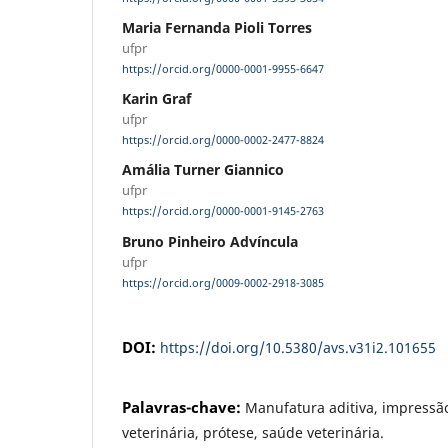
Maria Fernanda Pioli Torres
ufpr
https://orcid.org/0000-0001-9955-6647
Karin Graf
ufpr
https://orcid.org/0000-0002-2477-8824
Amália Turner Giannico
ufpr
https://orcid.org/0000-0001-9145-2763
Bruno Pinheiro Advíncula
ufpr
https://orcid.org/0009-0002-2918-3085
DOI:
https://doi.org/10.5380/avs.v31i2.101655
Palavras-chave:
Manufatura aditiva, impressã
veterinária, prótese, saúde veterinária.