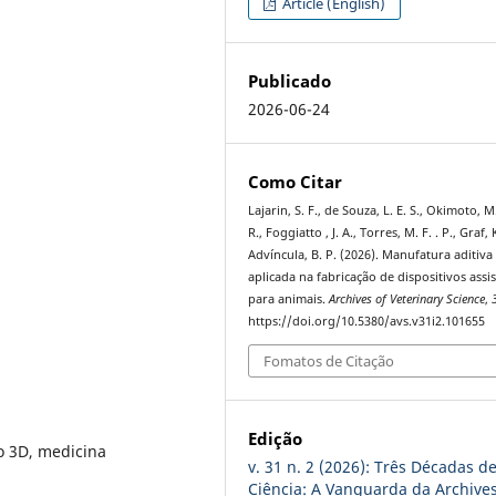
Article (English)
Publicado
2026-06-24
Como Citar
Lajarin, S. F., de Souza, L. E. S., Okimoto, M.
R., Foggiatto , J. A., Torres, M. F. . P., Graf, 
Advíncula, B. P. (2026). Manufatura aditiva
aplicada na fabricação de dispositivos assis
para animais.
Archives of Veterinary Science
,
https://doi.org/10.5380/avs.v31i2.101655
Fomatos de Citação
Edição
o 3D, medicina
v. 31 n. 2 (2026): Três Décadas d
Ciência: A Vanguarda da Archives