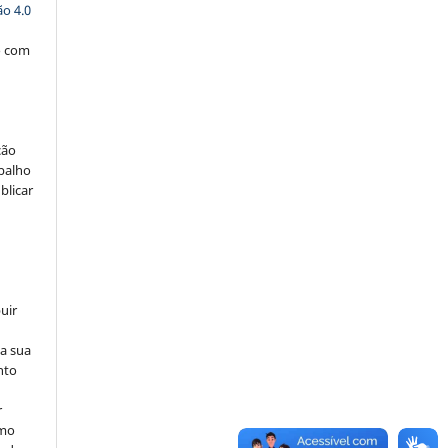
o 4.0
o com
ção
abalho
blicar
uir
na sua
nto
r
omo