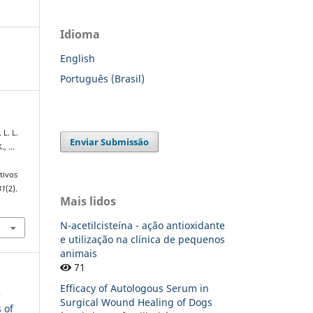
Idioma
English
Português (Brasil)
 L. L.
Enviar Submissão
K., …
tivos
31
(2).
Mais lidos
N-acetilcisteína - ação antioxidante
e utilização na clínica de pequenos
animais
71
Efficacy of Autologous Serum in
e
Surgical Wound Healing of Dogs
 of