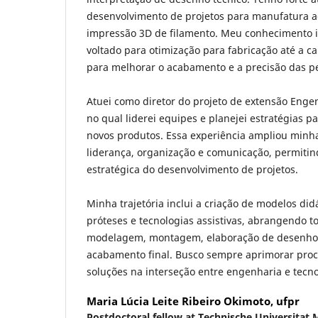
desenvolvimento de projetos para manufatura a
impressão 3D de filamento. Meu conhecimento i
voltado para otimização para fabricação até a c
para melhorar o acabamento e a precisão das p
Atuei como diretor do projeto de extensão Enge
no qual liderei equipes e planejei estratégias 
novos produtos. Essa experiência ampliou minh
liderança, organização e comunicação, permiti
estratégica do desenvolvimento de projetos.
Minha trajetória inclui a criação de modelos did
próteses e tecnologias assistivas, abrangendo to
modelagem, montagem, elaboração de desenhos 
acabamento final. Busco sempre aprimorar proc
soluções na interseção entre engenharia e tecno
Maria Lúcia Leite Ribeiro Okimoto,
ufpr
Postdoctoral fellow at Technische Universitat 