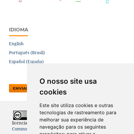
IDIOMA
English
Português (Brasil)
Español (España)
O nosso site usa
ENVIAR SUBMISSÃO
cookies
Este site utiliza cookies e outras
tecnologias de rastreamento para
Todo o conteúdo desta revista está
melhorar sua experiência de
licenciado sob a
Licença
Internacional Creative
navegação para os seguintes
Commons 4.0 (CC BY 4.0)