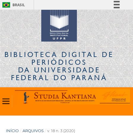
BRASIL
Simplifique!
Comunica BR
Participe
Acesso à informação
Legislação
BIBLIOTECA DIGITAL
DE
Canais
PERIÓDICOS
DA UNIVERSIDADE
FEDERAL DO PARANÁ
INÍCIO
/
ARQUIVOS
/
v. 18 n. 3 (2020)