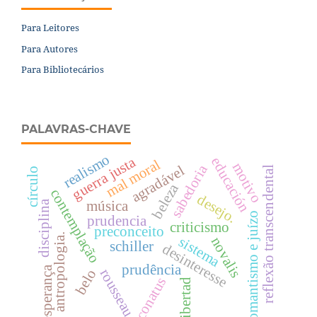
Para Leitores
Para Autores
Para Bibliotecários
PALAVRAS-CHAVE
realismo
guerra justa
educación
mal moral
motivo
sabedoria
agradável
reflexão transcendental
círculo
beleza
contemplação
desejo.
música
disciplina
romantismo e juízo
prudencia
criticismo
preconceito
antropologia.
sistema
novalis
schiller
desinteresse
prudência
esperança
rousseau
belo
conatus
libertad