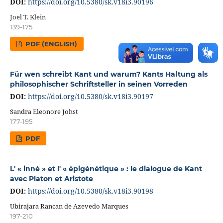
DOI:
https://doi.org/10.5380/sk.v18i3.90196
Joel T. Klein
139-175
PDF (ENGLISH)
Für wen schreibt Kant und warum? Kants Haltung als
philosophischer Schriftsteller in seinen Vorreden
DOI:
https://doi.org/10.5380/sk.v18i3.90197
Sandra Eleonore Johst
177-195
PDF
L' « inné » et l' « épigénétique » : le dialogue de Kant
avec Platon et Aristote
DOI:
https://doi.org/10.5380/sk.v18i3.90198
Ubirajara Rancan de Azevedo Marques
197-210