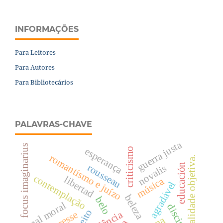
INFORMAÇÕES
Para Leitores
Para Autores
Para Bibliotecários
PALAVRAS-CHAVE
guerra justa
focus imaginarius
esperança
criticismo
romantismo e juízo
validade objetiva.
educación
rousseau
novalis
contemplação
libertad
música
agradável
beleza
belo
mal moral
disciplina