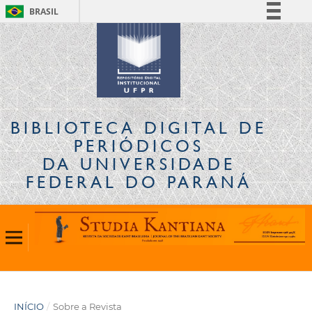
BRASIL
Simplifique!
Comunica BR
Participe
Acesso à informação
Legislação
BIBLIOTECA DIGITAL
DE
Canais
PERIÓDICOS
DA UNIVERSIDADE
FEDERAL DO PARANÁ
INÍCIO
/
Sobre a Revista