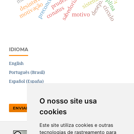
preconceito
prudência
desinteresse
sistema
sabedoria
desejo.
motivação
círculo
conatus
motivo
IDIOMA
English
Português (Brasil)
Español (España)
O nosso site usa
ENVIAR SUBMISSÃO
cookies
Este site utiliza cookies e outras
tecnologias de rastreamento para