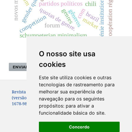
coopération régionale
gender quotas
génie institutionnel
partidos políticos
chili
quotas de genre.
com
genres
gêneros
brazil
competition
market
forum
schumpeterian minimalism
O nosso site usa
cookies
ENVIAR SUBMISSÃO
Este site utiliza cookies e outras
tecnologias de rastreamento para
melhorar sua experiência de
Revista de Sociologia e Política. ISSN: 0104-4478
(versão impressa)
navegação para os seguintes
1678-9873 (versão online)
propósitos:
para ativar a
funcionalidade básica do site
.
Concordo