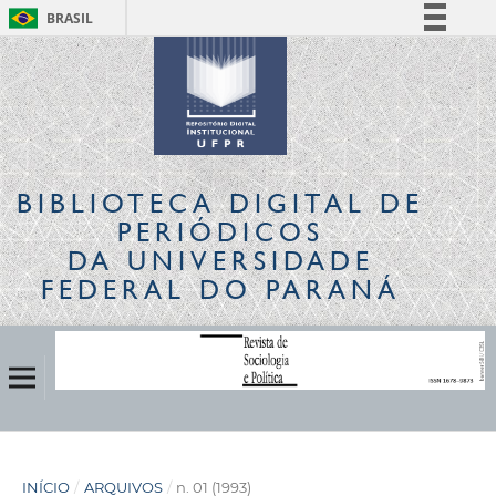
BRASIL
Simplifique!
Comunica BR
Participe
Acesso à informação
Legislação
BIBLIOTECA DIGITAL
DE
Canais
PERIÓDICOS
DA UNIVERSIDADE
FEDERAL DO PARANÁ
INÍCIO
/
ARQUIVOS
/
n. 01 (1993)