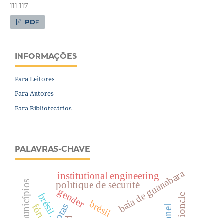
111-117
PDF
INFORMAÇÕES
Para Leitores
Para Autores
Para Bibliotecários
PALAVRAS-CHAVE
baía de guanabara
institutional engineering
novos municípios
politique de sécurité
gender
brésil.
brésil
fórum
d