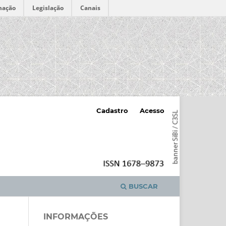
mação
Legislação
Canais
Cadastro
Acesso
BUSCAR
INFORMAÇÕES