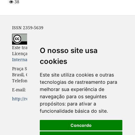
38
ISSN 2359-5639
Este trabalho está licenciado com uma
O nosso site usa
Licença
Creative Commons - Atribuição 4.0
Internacional
.
cookies
Praça Santos Andrade, n. 50, 3º andar, Curitiba-PR,
Brasil, CEP 80.020-300
Este site utiliza cookies e outras
Telefone: +55 41 3352-0716
tecnologias de rastreamento para
melhorar sua experiência de
E-mail: rinc.ufpr@gmail.com
navegação para os seguintes
http://revistas.ufpr.br/rinc
propósitos:
para ativar a
funcionalidade básica do site
.
Concordo