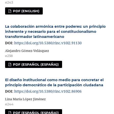
e243
PDF (ENGLISH)
La colaboración armónica entre poderes: un principio
inherente y necesario para el constitucionalismo
transformador latinoamericano
DOI:
https://doi.org/10.5380/rinc.v10i2.91130
Alejandro Gómez-Velásquez
e238
PDF (ESPAÑOL (ESPAÑA))
El diseño institucional como medio para concretar el
principio democrático de la participación ciudadana
DOI:
https://doi.org/10.5380/rinc.v10i2.86906
Lina María López Jiménez
e244
PDF (ESPAÑOL (ESPAÑA))