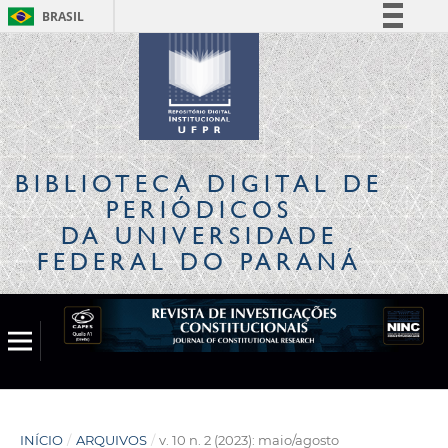
BRASIL
Simplifique!
Comunica BR
Participe
Acesso à informação
Legislação
BIBLIOTECA DIGITAL
DE
Canais
PERIÓDICOS
DA UNIVERSIDADE
FEDERAL DO PARANÁ
INÍCIO
/
ARQUIVOS
/
v. 10 n. 2 (2023): maio/agosto