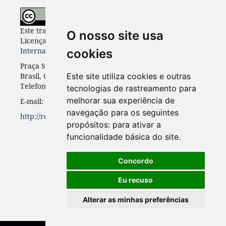
Este trabalho está licenciado com uma
O nosso site usa
Licença
Creative Commons - Atribuição 4.0
Internacional
.
cookies
Praça Santos Andrade, n. 50, 3º andar, Curitiba-PR,
Brasil, CEP 80.020-300
Este site utiliza cookies e outras
Telefone: +55 41 3352-0716
tecnologias de rastreamento para
melhorar sua experiência de
E-mail: rinc.ufpr@gmail.com
navegação para os seguintes
http://revistas.ufpr.br/rinc
propósitos:
para ativar a
funcionalidade básica do site
.
Concordo
Eu recuso
Alterar as minhas preferências