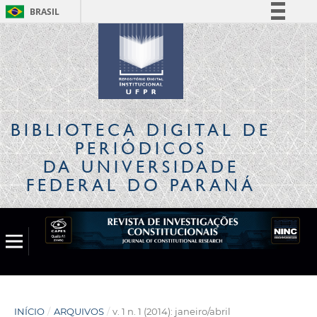
BRASIL
Simplifique!
Comunica BR
Participe
Acesso à informação
Legislação
BIBLIOTECA DIGITAL
DE
Canais
PERIÓDICOS
DA UNIVERSIDADE
FEDERAL DO PARANÁ
INÍCIO
/
ARQUIVOS
/
v. 1 n. 1 (2014): janeiro/abril