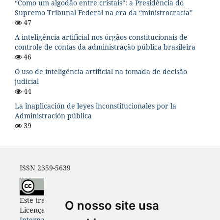
“Como um algodão entre cristais”: a Presidência do
Supremo Tribunal Federal na era da “ministrocracia”
47
A inteligência artificial nos órgãos constitucionais de
controle de contas da administração pública brasileira
46
O uso de inteligência artificial na tomada de decisão
judicial
44
La inaplicación de leyes inconstitucionales por la
Administración pública
39
ISSN 2359-5639
Este trabalho está licenciado com uma
O nosso site usa
Licença
Creative Commons - Atribuição 4.0
Internacional
.