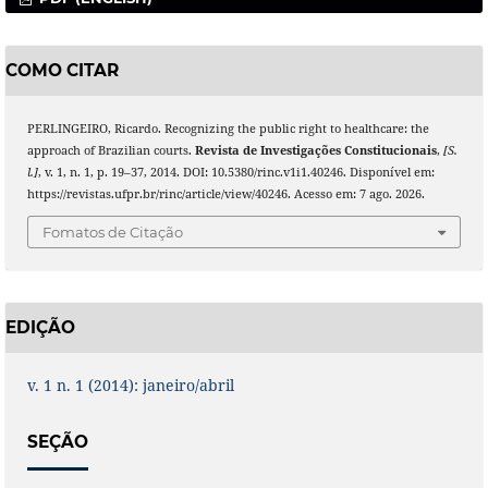
COMO CITAR
PERLINGEIRO, Ricardo. Recognizing the public right to healthcare: the
approach of Brazilian courts.
Revista de Investigações Constitucionais
,
[S.
l.]
, v. 1, n. 1, p. 19–37, 2014. DOI: 10.5380/rinc.v1i1.40246. Disponível em:
https://revistas.ufpr.br/rinc/article/view/40246. Acesso em: 7 ago. 2026.
Fomatos de Citação
EDIÇÃO
v. 1 n. 1 (2014): janeiro/abril
SEÇÃO