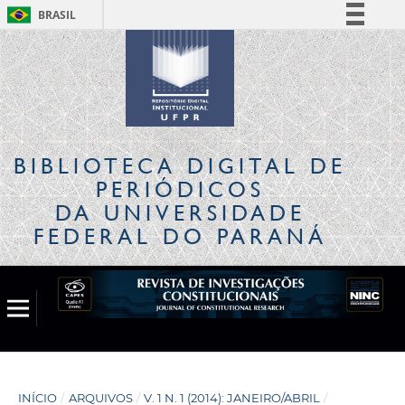
BRASIL
Simplifique!
Comunica BR
Participe
Acesso à informação
Legislação
BIBLIOTECA DIGITAL
DE
Canais
PERIÓDICOS
DA UNIVERSIDADE
FEDERAL DO PARANÁ
INÍCIO
/
ARQUIVOS
/
V. 1 N. 1 (2014): JANEIRO/ABRIL
/