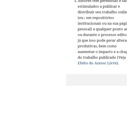
Autores têm permissão e sã
estimulados a publicar e
distribuir seu trabalho onli
(ex.: em repositórios
institucionais ou na sua pág
pessoal) a qualquer ponto a
ou durante o processo editor
já que isso pode gerar alter
produtivas, bem como
aumentar o impacto e a cita
do trabalho publicado (Veja
Efeito do Acesso Livre
).