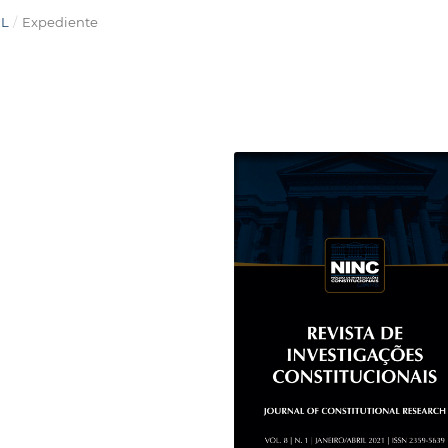
IL
/
Expediente