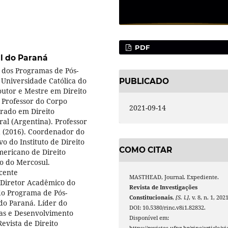
PDF
l do Paraná
 dos Programas de Pós-
a Universidade Católica do
PUBLICADO
utor e Mestre em Direito
 Professor do Corpo
2021-09-14
rado em Direito
ral (Argentina). Professor
ha (2016). Coordenador do
o do Instituto de Direito
COMO CITAR
ericano de Direito
co do Mercosul.
cente
MASTHEAD, Journal. Expediente.
 Diretor Acadêmico do
Revista de Investigações
 do Programa de Pós-
Constitucionais
,
[S. l.]
, v. 8, n. 1, 2021
do Paraná. Líder do
DOI: 10.5380/rinc.v8i1.82832.
cas e Desenvolvimento
Disponível em:
vista de Direito
https://revistas.ufpr.br/rinc/article/vi