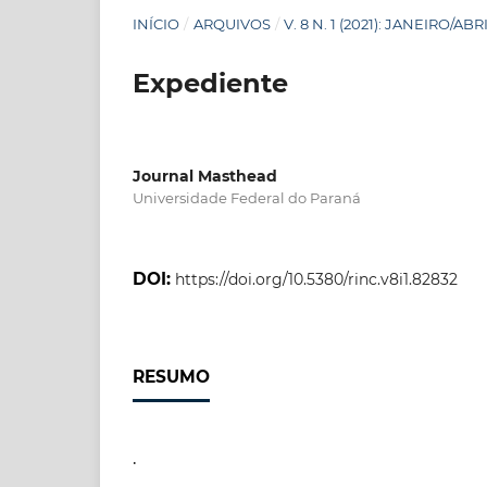
INÍCIO
/
ARQUIVOS
/
V. 8 N. 1 (2021): JANEIRO/ABR
Expediente
Journal Masthead
Universidade Federal do Paraná
DOI:
https://doi.org/10.5380/rinc.v8i1.82832
RESUMO
.