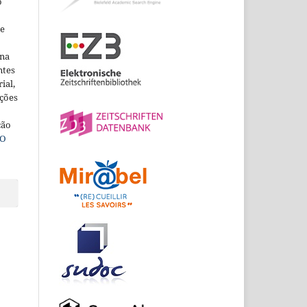
o
ne
ina
ntes
ial,
ações
ção
O