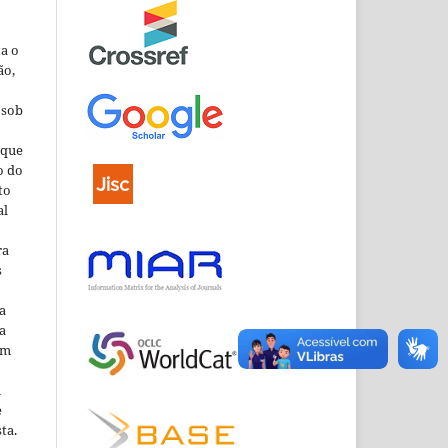
ta o
ão,
 sob
que
o do
to
al
ra
s
a
a
em
m
e
ta.