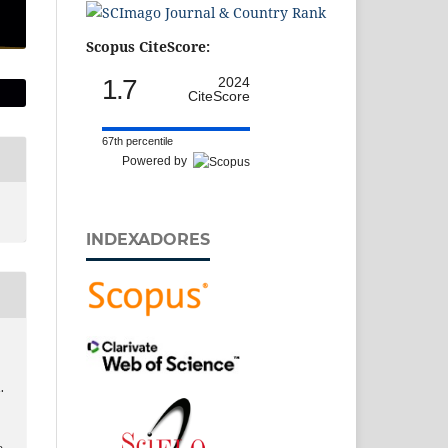
Scopus CiteScore:
1.7
2024
CiteScore
67th percentile
Powered by
INDEXADORES
.
e