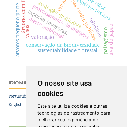
ilhas de calor
Áreas verdes públicas
árvores com flor
espécies tóxicas
censo
avaliação qualitativa
processamento de imagens
arvores pequeno porte
espécies invasoras.
aterro ambiental.
tabebuia.
uva-do-japão
vasos
paisagismo.
valoração
conservação da biodiversidade
sustentabilidade florestal
O nosso site usa
IDIOMA
cookies
Português (Brasil)
English
Este site utiliza cookies e outras
tecnologias de rastreamento para
melhorar sua experiência de
navegação para os seguintes