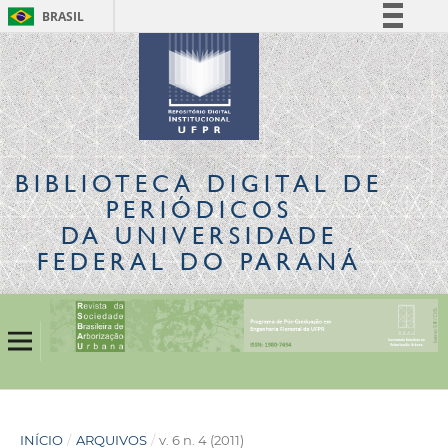
BRASIL
Simplifique!
Comunica BR
Participe
Acesso à informação
Legislação
BIBLIOTECA DIGITAL
DE
Canais
PERIÓDICOS
DA UNIVERSIDADE
FEDERAL DO PARANÁ
INÍCIO
/
ARQUIVOS
/
v. 6 n. 4 (2011)