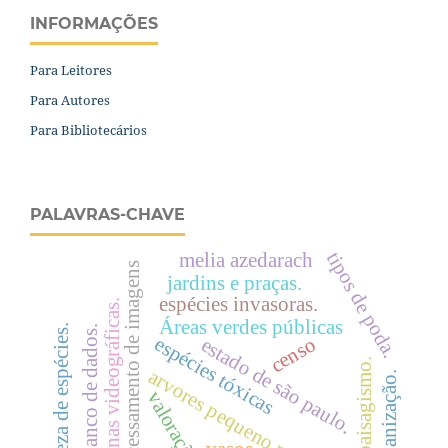
INFORMAÇÕES
Para Leitores
Para Autores
Para Bibliotecários
PALAVRAS-CHAVE
tipos de poda.
melia azedarach
processamento de imagens
jardins e praças.
espécies invasoras.
cenas videográficas.
Áreas verdes públicas
riqueza de espécies.
banco de dados.
espécies tóxicas
censo
estado de são paulo.
paisagismo.
arvores pequeno porte
urbanização.
valoração