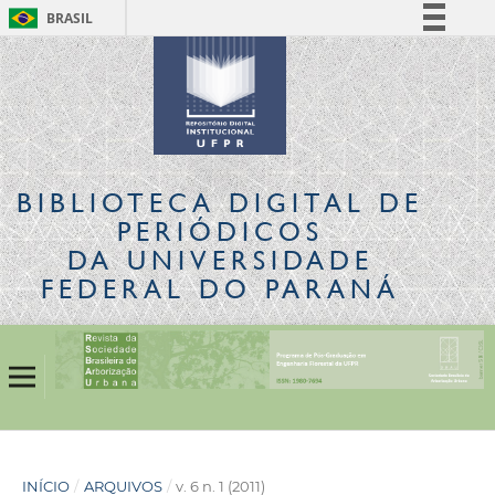
BRASIL
Simplifique!
Comunica BR
Participe
Acesso à informação
Legislação
BIBLIOTECA DIGITAL
DE
Canais
PERIÓDICOS
DA UNIVERSIDADE
FEDERAL DO PARANÁ
INÍCIO
/
ARQUIVOS
/
v. 6 n. 1 (2011)