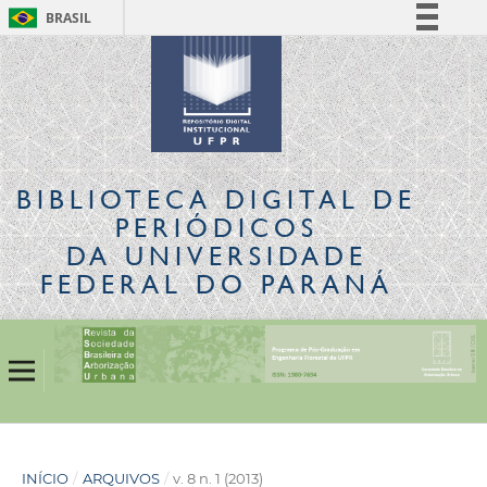
BRASIL
Simplifique!
Comunica BR
Participe
Acesso à informação
Legislação
BIBLIOTECA DIGITAL
DE
Canais
PERIÓDICOS
DA UNIVERSIDADE
FEDERAL DO PARANÁ
INÍCIO
/
ARQUIVOS
/
v. 8 n. 1 (2013)