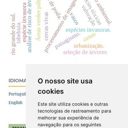
tipos de poda.
aterro ambiental.
Áreas verdes públicas
análise de risco de árvores
espécies tóxicas
processamento de imagens
espécie invasora
valoração
vasos
cercas vivas
rio grande do sul.
tabebuia.
espécies invasoras.
paisagismo.
censo
urbanização.
seleção de árvores
O nosso site usa
IDIOMA
cookies
Português (Brasil)
English
Este site utiliza cookies e outras
tecnologias de rastreamento para
melhorar sua experiência de
navegação para os seguintes