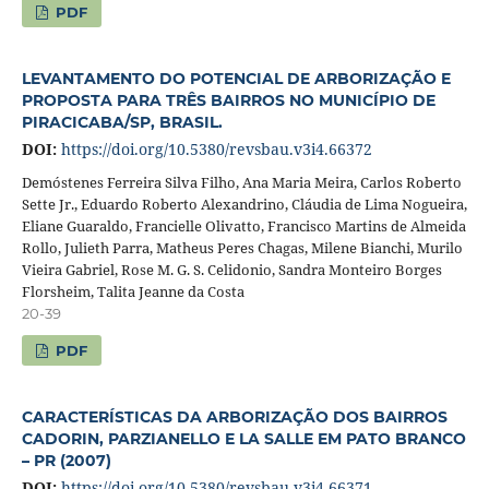
PDF
LEVANTAMENTO DO POTENCIAL DE ARBORIZAÇÃO E
PROPOSTA PARA TRÊS BAIRROS NO MUNICÍPIO DE
PIRACICABA/SP, BRASIL.
DOI:
https://doi.org/10.5380/revsbau.v3i4.66372
Demóstenes Ferreira Silva Filho, Ana Maria Meira, Carlos Roberto
Sette Jr., Eduardo Roberto Alexandrino, Cláudia de Lima Nogueira,
Eliane Guaraldo, Francielle Olivatto, Francisco Martins de Almeida
Rollo, Julieth Parra, Matheus Peres Chagas, Milene Bianchi, Murilo
Vieira Gabriel, Rose M. G. S. Celidonio, Sandra Monteiro Borges
Florsheim, Talita Jeanne da Costa
20-39
PDF
CARACTERÍSTICAS DA ARBORIZAÇÃO DOS BAIRROS
CADORIN, PARZIANELLO E LA SALLE EM PATO BRANCO
– PR (2007)
DOI:
https://doi.org/10.5380/revsbau.v3i4.66371