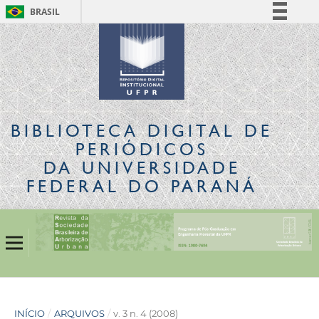
BRASIL
Simplifique!
Comunica BR
Participe
Acesso à informação
Legislação
BIBLIOTECA DIGITAL
DE
Canais
PERIÓDICOS
DA UNIVERSIDADE
FEDERAL DO PARANÁ
INÍCIO
/
ARQUIVOS
/
v. 3 n. 4 (2008)