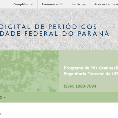
Simplifique!
Comunica BR
Participe
Acesso à infor
DIGITAL
DE PERIÓDICOS
IDADE FEDERAL DO PARANÁ
RE
a