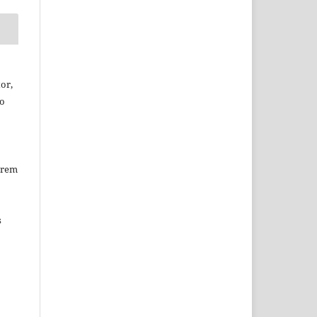
or,
ão
erem
s