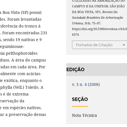
UTILIZADAS NA ARBORIZAÇÃO DO
CAMPUS II DA UNIFEOB, SÃO JOÃO
 Boa Vista (SP) possui
DA BOA VISTA, SP1.
Revista Da
Sociedade Brasileira De Arborização
des. Foram levantadas
Urbana
,
3
(4), 75–87.
nferência do tronco à
https://doi.org/10.5380/revsbau.v3i4.
cm. Foram encontradas 231
6374
s, sendo 19 nativas e 9
Fomatos de Citação
 Leguminosae-
nia pelthophoroides
íduos. A área do campus
radas em cada área. Por
EDIÇÃO
palmente com acácias-
ie exótica, enquanto o
v. 3 n. 4 (2008)
hylla (Vell.) Toledo. A
s é de extrema
SEÇÃO
reservação da
e em espécies nativas.
car a preservação dessas
Nota Técnica