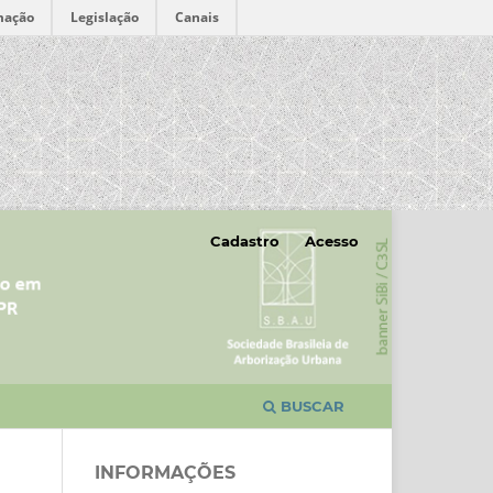
mação
Legislação
Canais
Cadastro
Acesso
BUSCAR
INFORMAÇÕES