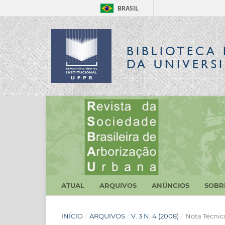
BRASIL
BIBLIOTECA 
DA UNIVERS
ATUAL
ARQUIVOS
ANÚNCIOS
SOB
INÍCIO
/
ARQUIVOS
/
V. 3 N. 4 (2008)
/
Nota Técnic