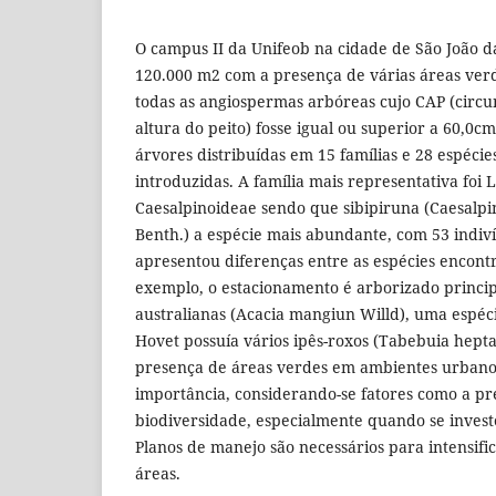
O campus II da Unifeob na cidade de São João da
120.000 m2 com a presença de várias áreas ver
todas as angiospermas arbóreas cujo CAP (circu
altura do peito) fosse igual ou superior a 60,0
árvores distribuídas em 15 famílias e 28 espécie
introduzidas. A família mais representativa foi
Caesalpinoideae sendo que sibipiruna (Caesalpi
Benth.) a espécie mais abundante, com 53 indiv
apresentou diferenças entre as espécies encont
exemplo, o estacionamento é arborizado princi
australianas (Acacia mangiun Willd), uma espéc
Hovet possuía vários ipês-roxos (Tabebuia heptap
presença de áreas verdes em ambientes urbano
importância, considerando-se fatores como a p
biodiversidade, especialmente quando se invest
Planos de manejo são necessários para intensifi
áreas.