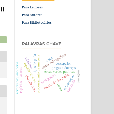
Para Leitores
II
Para Autores
Para Bibliotecários
PALAVRAS-CHAVE
cenas videográficas.
tipos de poda.
processamento de imagens
vasos
tabebuia.
percepção.
espécies tóxicas
arvores pequeno porte
pragas e doenças
espécies invasoras.
Áreas verdes públicas
paisagem
estado de são paulo.
paisagismo.
urbanização.
ilhas de calor
valoração
censo