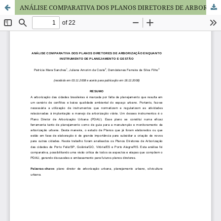
ANÁLISE COMPARATIVA DOS PLANOS DIRETORES DE ARBORIZAÇÃO ENQUANTO INSTRUMENTO DE PLANEJAMENTO E GESTÃO