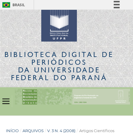
BRASIL
Simplifique!
Comunica BR
Participe
Acesso à informação
Legislação
BIBLIOTECA DIGITAL
DE
Canais
PERIÓDICOS
DA UNIVERSIDADE
FEDERAL DO PARANÁ
INÍCIO
/
ARQUIVOS
/
V. 3 N. 4 (2008)
/
Artigos Científicos