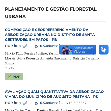
PLANEJAMENTO E GESTÃO FLORESTAL
URBANA
COMPOSIÇÃO E GEORREFERENCIAMENTO DA
ARBORIZAÇÃO URBANA NO DISTRITO DE SANTA
GERTRUDES, EM PATOS – PB
DOI:
https://doi.org/10.5380/revsbau.v13i3.63614
Sérvio Túlio Pereira Justino, Yasmim Yathiara Gomes Araújo
Morais, Adna Keren de Almeida Nascimento, Patrícia Carneiro
Souto
24-35
PDF
AVALIAÇÃO QUALI-QUANTITATIVA DA ARBORIZAÇÃO
VIÁRIA DO MUNICÍPIO DE AUGUSTO PESTANA - RS
DOI:
https://doi.org/10.5380/revsbau.v13i3.63637
Maísa Carina Zardin, Daniela Biondi, Luciana Leal, Jefferson Dias