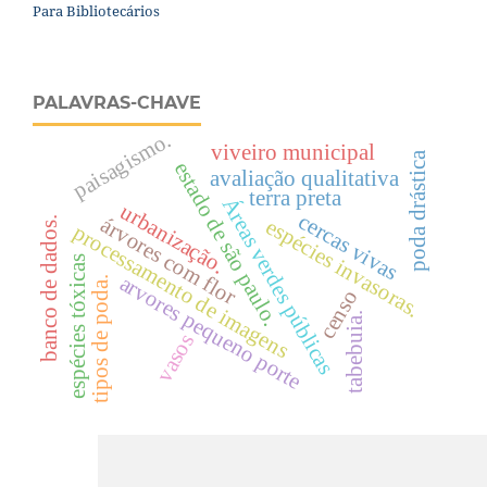
Para Bibliotecários
PALAVRAS-CHAVE
paisagismo.
viveiro municipal
poda drástica
estado de são paulo.
avaliação qualitativa
terra preta
Áreas verdes públicas
urbanização.
cercas vivas
árvores com flor
espécies invasoras.
banco de dados.
processamento de imagens
espécies tóxicas
arvores pequeno porte
tipos de poda.
censo
tabebuia.
vasos