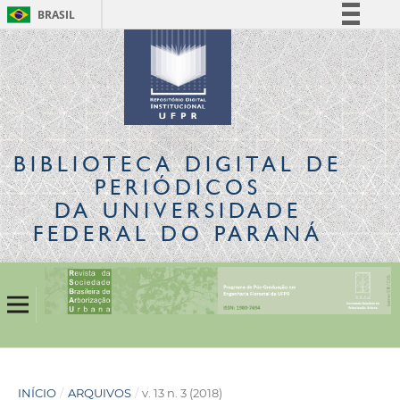
BRASIL
Simplifique!
Comunica BR
Participe
Acesso à informação
Legislação
BIBLIOTECA DIGITAL
DE
Canais
PERIÓDICOS
DA UNIVERSIDADE
FEDERAL DO PARANÁ
INÍCIO
/
ARQUIVOS
/
v. 13 n. 3 (2018)