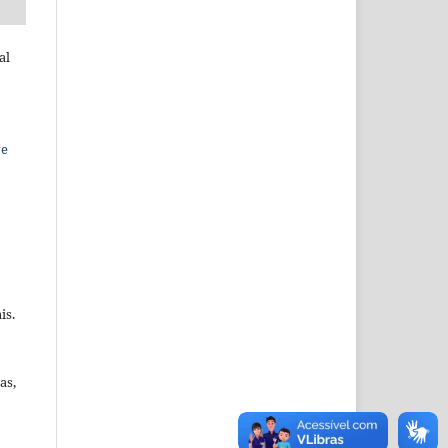
al
ve
is.
as,