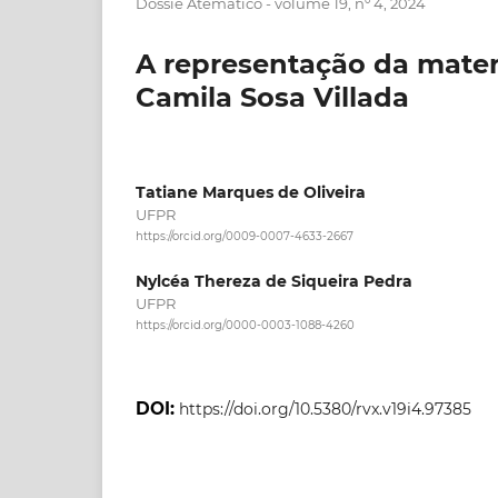
Dossiê Atemático - volume 19, nº 4, 2024
A representação da mater
Camila Sosa Villada
Tatiane Marques de Oliveira
UFPR
https://orcid.org/0009-0007-4633-2667
Nylcéa Thereza de Siqueira Pedra
UFPR
https://orcid.org/0000-0003-1088-4260
DOI:
https://doi.org/10.5380/rvx.v19i4.97385