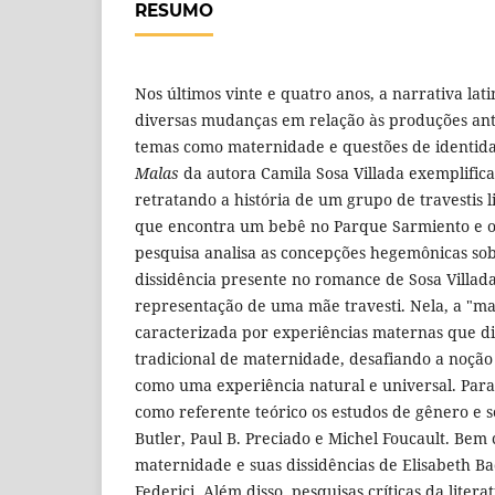
RESUMO
Nos últimos vinte e quatro anos, a narrativa la
diversas mudanças em relação às produções ant
temas como maternidade e questões de identid
Malas
da autora Camila Sosa Villada exemplifica
retratando a história de um grupo de travestis l
que encontra um bebê no Parque Sarmiento e o 
pesquisa analisa as concepções hegemônicas so
dissidência presente no romance de Sosa Villad
representação de uma mãe travesti. Nela, a "ma
caracterizada por experiências maternas que d
tradicional de maternidade, desafiando a noção
como uma experiência natural e universal. Para 
como referente teórico os estudos de gênero e 
Butler, Paul B. Preciado e Michel Foucault. Bem
maternidade e suas dissidências de Elisabeth Bad
Federici. Além disso, pesquisas críticas da liter