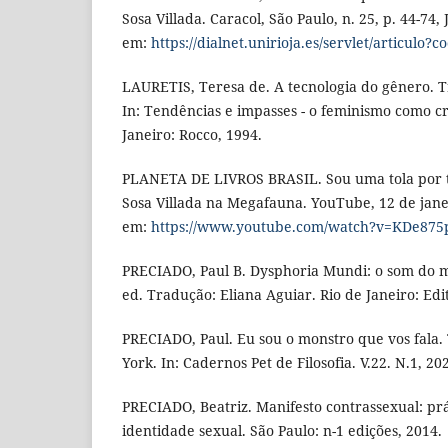
Sosa Villada. Caracol, São Paulo, n. 25, p. 44-74
em:
https://dialnet.unirioja.es/servlet/articulo?
LAURETIS, Teresa de. A tecnologia do gênero. 
In: Tendências e impasses - o feminismo como crí
Janeiro: Rocco, 1994.
PLANETA DE LIVROS BRASIL. Sou uma tola por 
Sosa Villada na Megafauna. YouTube, 12 de jane
em:
https://www.youtube.com/watch?v=KDe875
PRECIADO, Paul B. Dysphoria Mundi: o som do
ed. Tradução: Eliana Aguiar. Rio de Janeiro: Edi
PRECIADO, Paul. Eu sou o monstro que vos fala
York. In: Cadernos Pet de Filosofia. V.22. N.1, 20
PRECIADO, Beatriz. Manifesto contrassexual: prá
identidade sexual. São Paulo: n-1 edições, 2014.