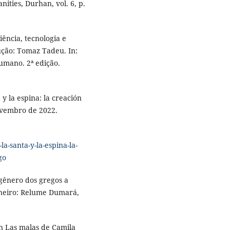
ties, Durhan, vol. 6, p.
ência, tecnologia e
dução: Tomaz Tadeu. In:
umano. 2ª edição.
y la espina: la creación
novembro de 2022.
la-santa-y-la-espina-la-
go
gênero dos gregos a
aneiro: Relume Dumará,
 Las malas de Camila