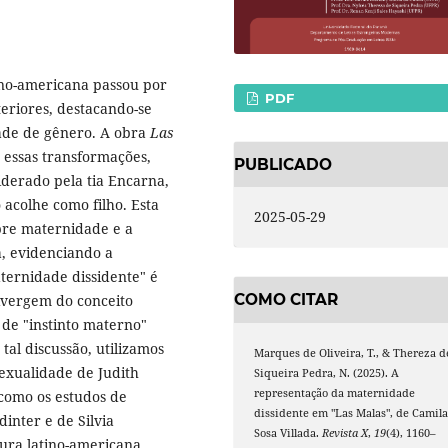
tino-americana passou por
PDF
eriores, destacando-se
ade de gênero. A obra
Las
 essas transformações,
PUBLICADO
iderado pela tia Encarna,
acolhe como filho. Esta
2025-05-29
bre maternidade e a
a, evidenciando a
ternidade dissidente" é
COMO CITAR
ivergem do conceito
 de "instinto materno"
tal discussão, utilizamos
Marques de Oliveira, T., & Thereza d
sexualidade de Judith
Siqueira Pedra, N. (2025). A
representação da maternidade
 como os estudos de
dissidente em "Las Malas", de Camil
inter e de Silvia
Sosa Villada.
Revista X
,
19
(4), 1160–
atura latino-americana