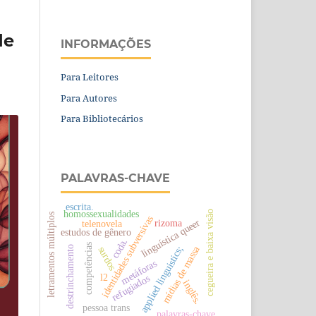
de
INFORMAÇÕES
Para Leitores
Para Autores
Para Bibliotecários
PALAVRAS-CHAVE
escrita.
homossexualidades
cegueira e baixa visão
letramentos múltiplos
identidades subversivas
linguística queer
rizoma
telenovela
estudos de gênero
coda.
competências
mídias de massa
applied linguistics;
destrinchamento
surdos
metáforas
l2
refugiados
inglês.
pessoa trans
palavras-chave