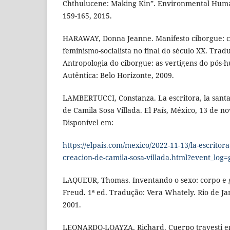
Chthulucene: Making Kin”. Environmental Humani
159-165, 2015.
HARAWAY, Donna Jeanne. Manifesto ciborgue: ci
feminismo-socialista no final do século XX. Tra
Antropologia do ciborgue: as vertigens do pós-h
Autêntica: Belo Horizonte, 2009.
LAMBERTUCCI, Constanza. La escritora, la santa 
de Camila Sosa Villada. El País, México, 13 de 
Disponível em:
https://elpais.com/mexico/2022-11-13/la-escritora-
creacion-de-camila-sosa-villada.html?event_log=
LAQUEUR, Thomas. Inventando o sexo: corpo e 
Freud. 1ª ed. Tradução: Vera Whately. Rio de J
2001.
LEONARDO-LOAYZA, Richard. Cuerpo travesti en