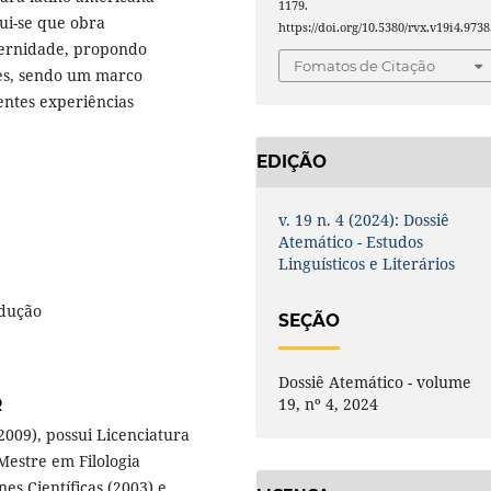
1179.
ui-se que obra
https://doi.org/10.5380/rvx.v19i4.9738
aternidade, propondo
Fomatos de Citação
res, sendo um marco
entes experiências
EDIÇÃO
v. 19 n. 4 (2024): Dossiê
Atemático - Estudos
Linguísticos e Literários
adução
SEÇÃO
Dossiê Atemático - volume
19, nº 4, 2024
R
009), possui Licenciatura
estre em Filologia
es Científicas (2003) e