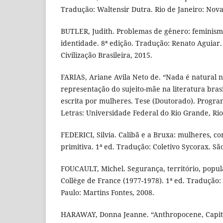
Tradução: Waltensir Dutra. Rio de Janeiro: Nova
BUTLER, Judith. Problemas de gênero: feminism
identidade. 8ª edição. Tradução: Renato Aguiar. 
Civilização Brasileira, 2015.
FARIAS, Ariane Avila Neto de. “Nada é natural n
representação do sujeito-mãe na literatura bra
escrita por mulheres. Tese (Doutorado). Progr
Letras: Universidade Federal do Rio Grande, Ri
FEDERICI, Silvia. Calibã e a Bruxa: mulheres, c
primitiva. 1ª ed. Tradução: Coletivo Sycorax. São
FOUCAULT, Michel. Segurança, território, popul
Collège de France (1977-1978). 1ª ed. Tradução
Paulo: Martins Fontes, 2008.
HARAWAY, Donna Jeanne. “Anthropocene, Capita