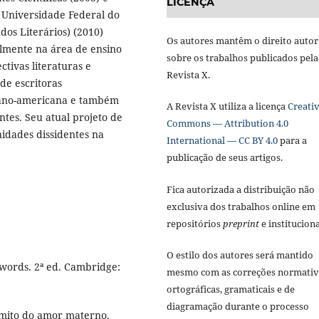
LICENÇA
a Universidade Federal do
dos Literários) (2010)
Os autores mantêm o direito autor
almente na área de ensino
sobre os trabalhos publicados pela
tivas literaturas e
Revista X.
 de escritoras
pano-americana e também
A Revista X utiliza a licença
Creati
tes. Seu atual projeto de
Commons — Attribution 4.0
idades dissidentes na
International — CC BY 4.0
para a
publicação de seus artigos.
Fica autorizada a distribuição não
exclusiva dos trabalhos online em
repositórios
preprint
e instituciona
O estilo dos autores será mantido
words. 2ª ed. Cambridge:
mesmo com as correções normativ
ortográficas, gramaticais e de
diagramação durante o processo
mito do amor materno.