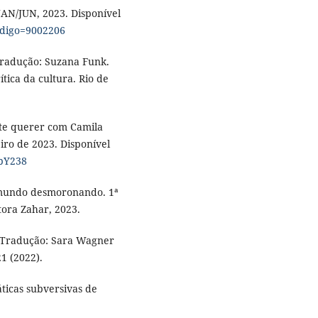
, JAN/JUN, 2023. Disponível
codigo=9002206
Tradução: Suzana Funk.
tica da cultura. Rio de
te querer com Camila
iro de 2023. Disponível
pY238
 mundo desmoronando. 1ª
tora Zahar, 2023.
. Tradução: Sara Wagner
21 (2022).
ticas subversivas de