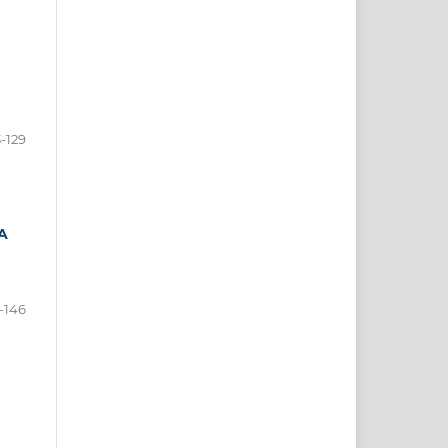
3-129
A
-146