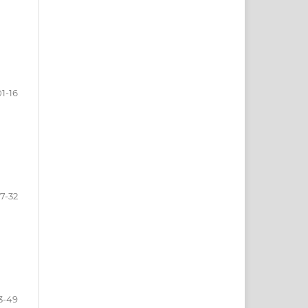
01-16
17-32
3-49