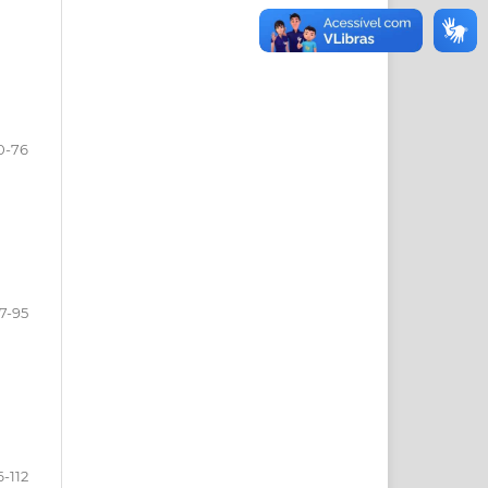
0-76
7-95
6-112