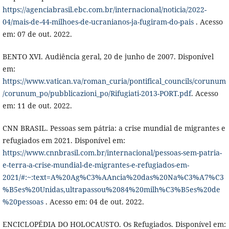
https://agenciabrasil.ebc.com.br/internacional/noticia/2022-
04/mais-de-44-milhoes-de-ucranianos-ja-fugiram-do-pais
. Acesso
em: 07 de out. 2022.
BENTO XVI. Audiência geral, 20 de junho de 2007. Disponível
em:
https://www.vatican.va/roman_curia/pontifical_councils/corunum
/corunum_po/pubblicazioni_po/Rifugiati-2013-PORT.pdf
. Acesso
em: 11 de out. 2022.
CNN BRASIL. Pessoas sem pátria: a crise mundial de migrantes e
refugiados em 2021. Disponível em:
https://www.cnnbrasil.com.br/internacional/pessoas-sem-patria-
e-terra-a-crise-mundial-de-migrantes-e-refugiados-em-
2021/#:~:text=A%20Ag%C3%AAncia%20das%20Na%C3%A7%C3
%B5es%20Unidas,ultrapassou%2084%20milh%C3%B5es%20de
%20pessoas
. Acesso em: 04 de out. 2022.
ENCICLOPÉDIA DO HOLOCAUSTO. Os Refugiados. Disponível em: