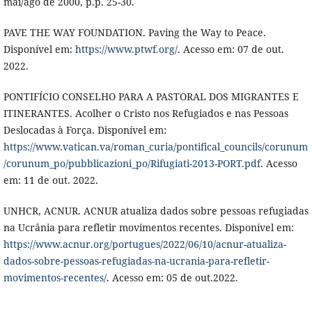
mai/ago de 2000, p.p. 25-30.
PAVE THE WAY FOUNDATION. Paving the Way to Peace.
Disponível em:
https://www.ptwf.org/
. Acesso em: 07 de out.
2022.
PONTIFÍCIO CONSELHO PARA A PASTORAL DOS MIGRANTES E
ITINERANTES. Acolher o Cristo nos Refugiados e nas Pessoas
Deslocadas à Força. Disponível em:
https://www.vatican.va/roman_curia/pontifical_councils/corunum
/corunum_po/pubblicazioni_po/Rifugiati-2013-PORT.pdf
. Acesso
em: 11 de out. 2022.
UNHCR, ACNUR. ACNUR atualiza dados sobre pessoas refugiadas
na Ucrânia para refletir movimentos recentes. Disponível em:
https://www.acnur.org/portugues/2022/06/10/acnur-atualiza-
dados-sobre-pessoas-refugiadas-na-ucrania-para-refletir-
movimentos-recentes/
. Acesso em: 05 de out.2022.