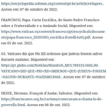
https://encyclopedia.ushmm.org/content/pt-br/article/refugees
.
Acesso em: 07 de outubro de 2022.
FRANCISCO, Papa. Carta Encíclica, do Santo Padre Francisco
sobre a Fraternidade e a Amizade Social. Disponível em:
https://www.vatican.va/content/francesco/pt/encyclicals/docume
nts/papa-francesco_20201003_enciclica-fratelli-tutti.pdf
. Acesso
em 05 de out. 2022.
G1. Vaticano diz que Pio XII ordenou que judeus fossem salvos
durante nazismo. Disponível em:
https://g1.globo.com/Noticias/Mundo/0,,MUL789333-5602,00-
VATICANO+DIZ+QUE+PIO+XII+ORDENOU+QUE+JUDEUS+FOSSEM
+SALVOS+DURANTE+NAZISMO.html
. Acesso em: 07 de outubro
de 2022.
HESSE, Herman. François d’Assise, Salvator. Disponível em:
https://franciscanos.org.br/carisma/comecaram-a-chama-lo-de-
poverello.html
. Acesso em 06 de out. 2022.