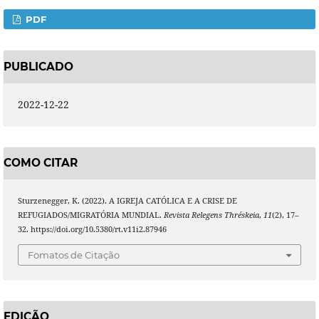
PDF
PUBLICADO
2022-12-22
COMO CITAR
Sturzenegger, K. (2022). A IGREJA CATÓLICA E A CRISE DE
REFUGIADOS/MIGRATÓRIA MUNDIAL.
Revista Relegens Thréskeia
,
11
(2), 17–
32. https://doi.org/10.5380/rt.v11i2.87946
Fomatos de Citação
EDIÇÃO