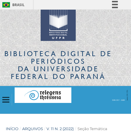
BRASIL
Simplifique!
Comunica BR
Participe
Acesso à informação
Legislação
BIBLIOTECA DIGITAL
DE
Canais
PERIÓDICOS
DA UNIVERSIDADE
FEDERAL DO PARANÁ
INÍCIO
/
ARQUIVOS
/
V. 11 N. 2 (2022)
/
Seção Temática