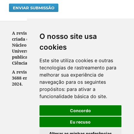
ENVIAR SUBMISSÃO
A revista RELEGENS THRÉSKEIA ISSN: 2317-3688 foi
O nosso site usa
criada em 2012. Veículo de divulgação científica do
Núcleo de Pesquisa em Religião (NUPPER) da
cookies
Universidade Federal do Paraná, destinava-se a
publicar trabalhos científicos originais nas áreas de
Este site utiliza cookies e outras
Ciências Sociais, Humanas e da Religião.
tecnologias de rastreamento para
A revista RELEGENS THRÉSKEIA ISSN: 2317-
melhorar sua experiência de
3688 encerrou suas atividades em 26 de março de
navegação para os seguintes
2024.
propósitos:
para ativar a
funcionalidade básica do site
.
Concordo
Eu recuso
Alterar as minhas preferências