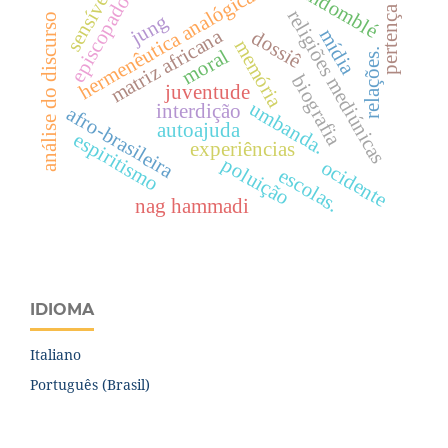
camdomblé
sensível.
hermenêutica analógica
episcopado
pertença
religiões mediúnicas
jung
análise do discurso
matriz africana
mídia
dossiê
memória
moral
relações.
biografia
juventude
umbanda.
interdição
afro-brasileira
autoajuda
espiritismo
experiências
poluição
ocidente
escolas.
nag hammadi
IDIOMA
Italiano
Português (Brasil)