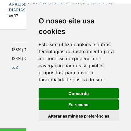
ANÁLISE ESPACIAL DA CONCENTRAÇÃO DAS CHUVAS
DIÁRIAS NO ESTADO DA PARAÍBA, BRASIL
37
O nosso site usa
cookies
_____________________________________________
Este site utiliza cookies e outras
ISSN (IMPRESSO) 1516-4136 até 2008
tecnologias de rastreamento para
melhorar sua experiência de
ISSN (ELETRÔNICO) 2177-2738 a partir de 2009
navegação para os seguintes
SJR
propósitos:
para ativar a
funcionalidade básica do site
.
Concordo
Eu recuso
Alterar as minhas preferências