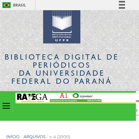
BRASIL
Simplifique!
Comunica BR
Participe
Acesso à informação
Legislação
BIBLIOTECA DIGITAL
DE
Canais
PERIÓDICOS
DA UNIVERSIDADE
FEDERAL DO PARANÁ
INÍCIO
/
ARQUIVOS
/
v. 4 (2000)