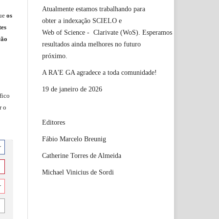
Atualmente estamos trabalhando para
ue
os
obter a indexação SCIELO e
tes
Web of Science - Clarivate (WoS). Esperamos
rão
resultados ainda melhores no futuro
próximo.
A RA'E GA agradece a toda comunidade!
19 de janeiro de 2026
fico
r o
Editores
Fábio Marcelo Breunig
r
Catherine Torres de Almeida
Michael Vinicius de Sordi
r