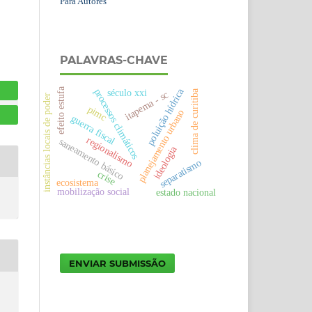
Para Autores
PALAVRAS-CHAVE
efeito estufa
poluição hídrica
processos climáticos
século xxi
clima de curitiba
itapema - sc
instâncias locais de poder
pimc
planejamento urbano
guerra fiscal
regionalismo
saneamento básico
ideologia
separatismo
crise
ecosistema
mobilização social
estado nacional
ENVIAR SUBMISSÃO