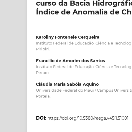
curso da Bacia Hidrográfica
Índice de Anomalia de Ch
Karoliny Fontenele Cerqueira
Instituto Federal de Educação, Ciência e Tecnolog
Piripiri.
Francílio de Amorim dos Santos
Instituto Federal de Educação, Ciência e Tecnolog
Piripiri.
Cláudia Maria Sabóia Aquino
Universidade Federal do Piauí / Campus Universitá
Portela.
DOI:
https://doi.org/10.5380/raega.v45i1.51001