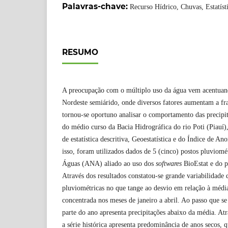
Palavras-chave:
Recurso Hídrico, Chuvas, Estatísti
RESUMO
A preocupação com o múltiplo uso da água vem acentuand
Nordeste semiárido, onde diversos fatores aumentam a fra
tornou-se oportuno analisar o comportamento das precipi
do médio curso da Bacia Hidrográfica do rio Poti (Piauí),
de estatística descritiva, Geoestatística e do Índice de 
isso, foram utilizados dados de 5 (cinco) postos pluviom
Águas (ANA) aliado ao uso dos
softwares
BioEstat e do 
Através dos resultados constatou-se grande variabilidade 
pluviométricas no que tange ao desvio em relação à médi
concentrada nos meses de janeiro a abril. Ao passo que se
parte do ano apresenta precipitações abaixo da média. At
a série histórica apresenta predominância de anos secos, 