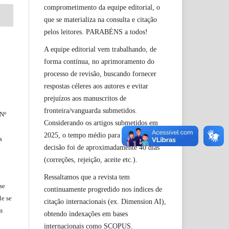
comprometimento da equipe editorial, o
que se materializa na consulta e citação
pelos leitores. PARABÉNS a todos!
A equipe editorial vem trabalhando, de
forma contínua, no aprimoramento do
processo de revisão, buscando fornecer
respostas céleres aos autores e evitar
prejuízos aos manuscritos de
fronteira/vanguarda submetidos.
 Nº
Considerando os artigos submetidos em
2025, o tempo médio para a primeira
s
decisão foi de aproximadamente 40 dias
(correções, rejeição, aceite etc.).
Ressaltamos que a revista tem
se
continuamente progredido nos índices de
le
se
citação internacionais (ex. Dimension AI),
m
obtendo indexações em bases
internacionais como SCOPUS.