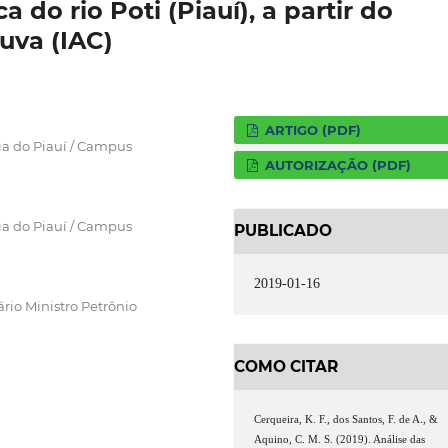
 do rio Poti (Piauí), a partir do
uva (IAC)
ARTIGO (PDF)
ia do Piauí / Campus
AUTORIZAÇÃO (PDF)
ia do Piauí / Campus
PUBLICADO
2019-01-16
rio Ministro Petrônio
COMO CITAR
Cerqueira, K. F., dos Santos, F. de A., &
Aquino, C. M. S. (2019). Análise das