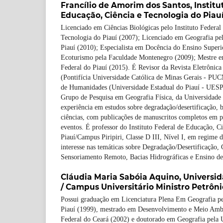
Francílio de Amorim dos Santos,
Institu
Educação, Ciência e Tecnologia do Piauí
Licenciado em Ciências Biológicas pelo Instituto Federal
Tecnologia do Piauí (2007); Licenciado em Geografia pe
Piauí (2010); Especialista em Docência do Ensino Super
Ecoturismo pela Faculdade Montenegro (2009); Mestre e
Federal do Piauí (2015). É Revisor da Revista Eletrônic
(Pontifícia Universidade Católica de Minas Gerais - PU
de Humanidades (Universidade Estadual do Piauí - UESPI
Grupo de Pesquisa em Geografia Física, da Universidade
experiência em estudos sobre degradação/desertificação, b
ciências, com publicações de manuscritos completos em p
eventos. É professor do Instituto Federal de Educação, C
Piauí/Campus Piripiri, Classe D III, Nível I, em regime
interesse nas temáticas sobre Degradação/Desertificação
Sensoriamento Remoto, Bacias Hidrográficas e Ensino de
Cláudia Maria Sabóia Aquino,
Universid
/ Campus Universitário Ministro Petrôni
Possui graduação em Licenciatura Plena Em Geografia pe
Piauí (1999), mestrado em Desenvolvimento e Meio Ambi
Federal do Ceará (2002) e doutorado em Geografia pela 