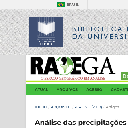
BRASIL
BIBLIOTECA 
DA UNIVERS
ATUAL
ARQUIVOS
ACESSO
CADAST
INÍCIO
/
ARQUIVOS
/
V. 45 N. 1 (2018)
/
Artigos
Análise das precipitaçõe